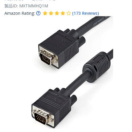
製品ID:
MXTMMHQ1M
Amazon Rating:
(
173
Reviews
)