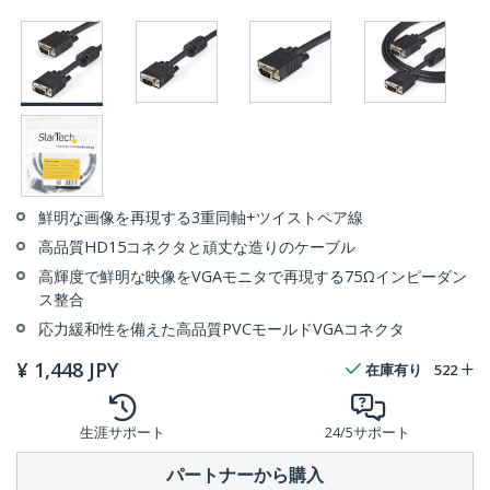
鮮明な画像を再現する3重同軸+ツイストペア線
高品質HD15コネクタと頑丈な造りのケーブル
高輝度で鮮明な映像をVGAモニタで再現する75Ωインピーダン
ス整合
応力緩和性を備えた高品質PVCモールドVGAコネクタ
¥
1,448
JPY
在庫有り
522
生涯サポート
24/5サポート
パートナーから購入