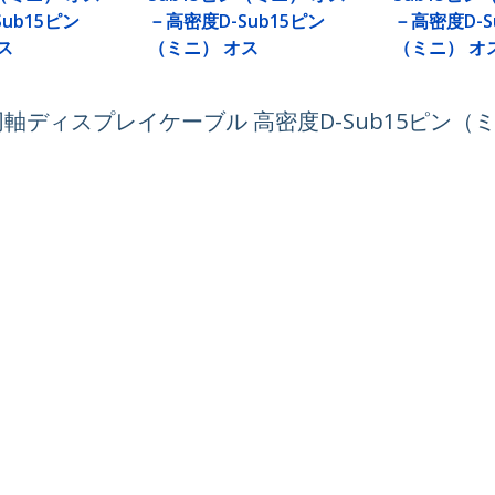
ub15ピン
－高密度D-Sub15ピン
－高密度D-S
ス
（ミニ） オス
（ミニ） オ
同軸ディスプレイケーブル 高密度D-Sub15ピン（
ech.com
カスタマーサポート
スルーム
知識ベース
合わせ
ドライバ&ダウンロード
報
Support FAQs
報
サポート
コンプライアンス
保証に関する方針
号:
03 6743 6440
ダイヤル:
0120 365 618