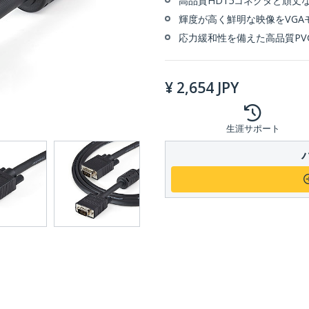
高品質HD15コネクタと頑丈
輝度が高く鮮明な映像をVGA
応力緩和性を備えた高品質PV
¥
2,654
JPY
生涯サポート