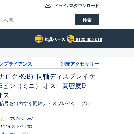
ドライバ&ダウンロード
検索
知識ベース
0120 365 618
コンプライアンス
別売アクセサリー
アナログRGB）同軸ディスプレイケ
15ピン（ミニ） オス－高密度D-
オス
像信号を出力する同軸ディスプレイケーブル
(
173
Reviews
)
+ツイストペア線