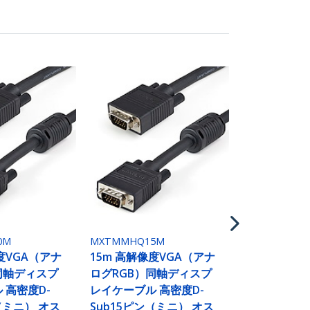
MXTMMHQ2
VGAケーブル
1920x1200
Sub15ピン
0M
MXTMMHQ15M
RoHS対応
度VGA（アナ
15m 高解像度VGA（アナ
RGB テレビ
同軸ディスプ
ログRGB）同軸ディスプ
ター モニタ
 高密度D-
レイケーブル 高密度D-
レイ用ケー
（ミニ） オス
Sub15ピン（ミニ） オス