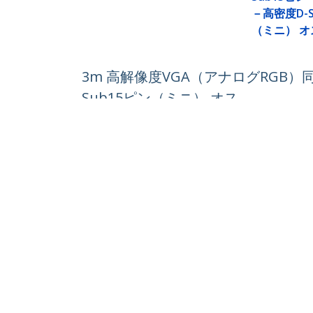
－高密度D-S
（ミニ） オ
3m 高解像度VGA（アナログRGB）
Sub15ピン（ミニ） オス
製品ID:
MXTMMHQ3M
パートナーガイド
StarT
取扱代理店
ニュー
お問い
会社情
採用情
品質と
Blog
StarTech.com Japan K.K.
〒101-0052
電話番
東京都千代田区神田小川町1-10-2
フリー