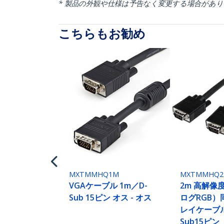
* 製品の外観や仕様は予告なく変更する場合があ
こちらもお勧め
MXTMMHQ1M
MXTMMHQ
VGAケーブル 1m／D-
2m 高解像
Sub 15ピン オス - オス
ログRGB
レイケーブル
Sub15ピ