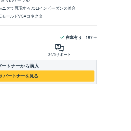
な造りのケーブル
モニタで再現する75Ωインピーダンス整合
CモールドVGAコネクタ
在庫有り
197
24/5サポート
パートナーから購入
パートナーを見る