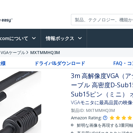
h.comについて
情報ボックス
VGAケーブル
MXTMMHQ3M
仕様
ドライバ&ダウンロード
FAQ・
3m 高解像度VGA（
ーブル 高密度D-Sub
Sub15ピン（ミニ） 
VGAモニタに最高品質の映
製品ID:
MXTMMHQ3M
Amazon Rating:
鮮明な画像を再現する3重同軸