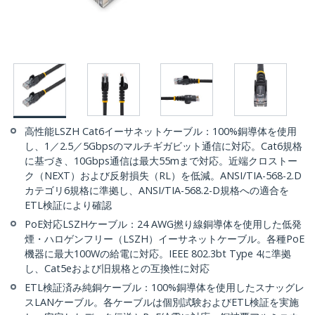
高性能LSZH Cat6イーサネットケーブル：100%銅導体を使用
し、1／2.5／5Gbpsのマルチギガビット通信に対応。Cat6規格
に基づき、10Gbps通信は最大55mまで対応。近端クロストー
ク（NEXT）および反射損失（RL）を低減。ANSI/TIA-568-2.D
カテゴリ6規格に準拠し、ANSI/TIA-568.2-D規格への適合を
ETL検証により確認
PoE対応LSZHケーブル：24 AWG撚り線銅導体を使用した低発
煙・ハロゲンフリー（LSZH）イーサネットケーブル。各種PoE
機器に最大100Wの給電に対応。IEEE 802.3bt Type 4に準拠
し、Cat5eおよび旧規格との互換性に対応
ETL検証済み純銅ケーブル：100%銅導体を使用したスナッグレ
スLANケーブル。各ケーブルは個別試験およびETL検証を実施