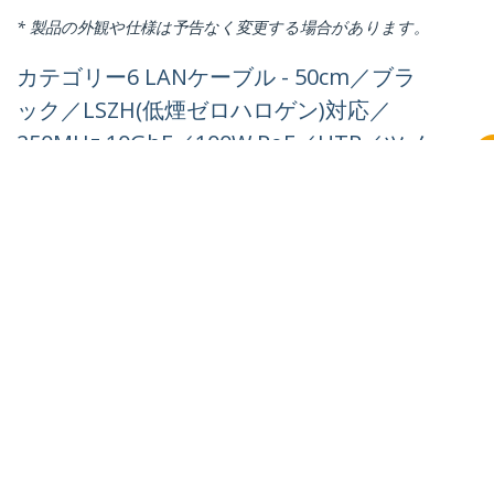
* 製品の外観や仕様は予告なく変更する場合があります。
カテゴリー6 LANケーブル - 50cm／ブラ
ック／LSZH(低煙ゼロハロゲン)対応／
250MHz 10GbE／100W PoE／UTP／ツメ
折れ防止RJ45コネクタ／ETL規格認定品／
24AWG／Cat6 LANケーブル
製品ID:
N6LPATCH50CMBK
パートナーガイド
取扱代理店
StarTech.com
ニュースルーム
お問い合わせ
会社情報
採用情報
品質とコンプライアンス
Blog