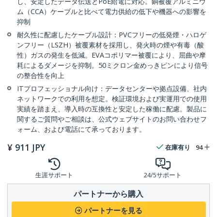
し、安定したデータ伝送とPoE給電に対応。銅被覆アルミニウ
ム（CCA）ケーブルと比べて電力供給の低下や機器への影響を
抑制
耐久性に配慮したケーブル設計：PVCフリーの低発煙・ハロゲ
ンフリー（LSZH）被覆素材を採用し、発火時の煙や有毒（酸
性）ガスの発生を低減。EVAコポリマー被覆により、屈曲や摩
耗によるダメージを抑制。50ミクロン金めっきピンにより信号
の整合性を向上
ITプロフェッショナル向け：データセンターや拠点設備、社内
ネットワークでの利用を想定。検証環境および実運用での使用
実績を踏まえ、導入時の互換性と安定した稼働に配慮。製品に
関するご質問やご相談は、公式ウェブサイトのお問い合わせフ
ォーム、および電話にて承っております。
¥
911
JPY
在庫有り
94
生涯サポート
24/5サポート
パートナーから購入
パートナーを見る