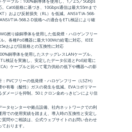
ットケーブル：100%銅導体を使用し、1／2.5／5Gbps
Cat6規格に基づき、10Gbps通信は最大55mまで
）および反射損失（RL）を低減。ANSI/TIA-568-
NSI/TIA-568.2-D規格への適合をETL検証により確
4 AWG撚り線銅導体を使用した低発煙・ハロゲンフリー
ル。各種PoE機器に最大100Wの給電に対応。IEEE
し、Cat5eおよび旧規格との互換性に対応
100%銅導体を使用したスナッグレスLANケーブル。
TL検証を実施し、安定したデータ伝送とPoE給電に
CCA）ケーブルと比べて電力供給の低下や機器への影
：PVCフリーの低発煙・ハロゲンフリー（LSZH）
煙や有毒（酸性）ガスの発生を低減。EVAコポリマー
るダメージを抑制。50ミクロン金めっきピンにより信
：データセンターや拠点設備、社内ネットワークでの利
運用での使用実績を踏まえ、導入時の互換性と安定し
ご質問やご相談は、公式ウェブサイトのお問い合わせ
っております。