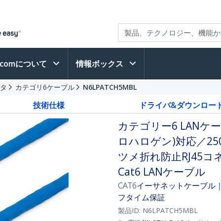
h.comについて
情報ボックス
プタ
カテゴリ6ケーブル
N6LPATCH5MBL
技術仕様
ドライバ&ダウンロー
カテゴリー6 LANケー
ロハロゲン)対応／250M
ツメ折れ防止RJ45コ
Cat6 LANケーブル
CAT6イーサネットケーブル｜
フタイム保証
製品ID:
N6LPATCH5MBL