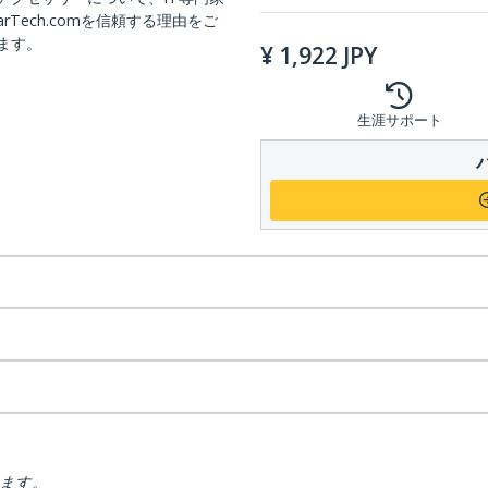
arTech.comを信頼する理由をご
ます。
¥
1,922
JPY
生涯サポート
ります。