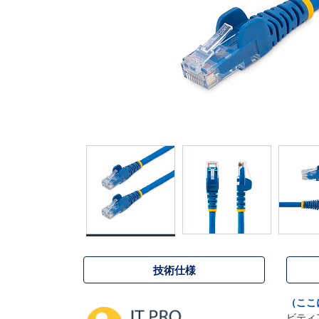
技術仕様
（ここ
ビティ