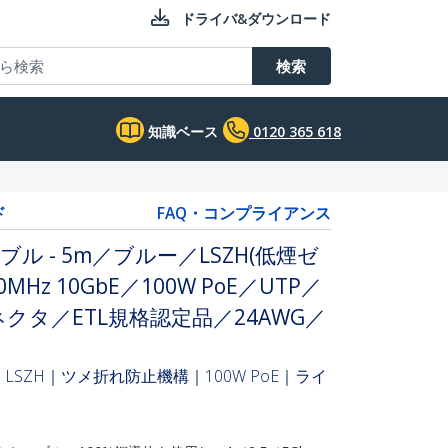
ドライバ&ダウンロード
検索
知識ベース
0120 365 618
ド
FAQ・コンプライアンス
ブル - 5m／ブルー／LSZH(低煙ゼ
Hz 10GbE／100W PoE／UTP／
ネクタ／ETL規格認定品／24AWG／
LSZH｜ツメ折れ防止機構｜100W PoE｜ライ