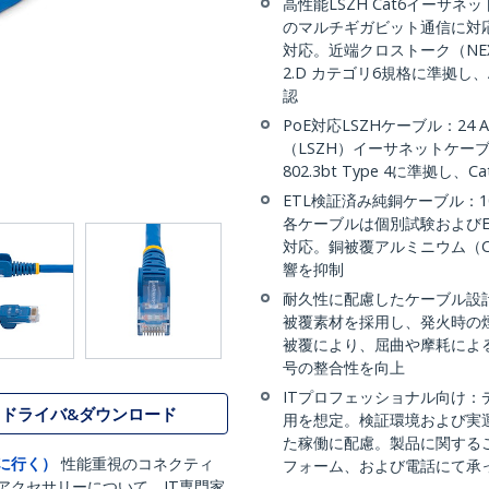
高性能LSZH Cat6イーサネ
のマルチギガビット通信に対応。
対応。近端クロストーク（NEXT
2.D カテゴリ6規格に準拠し、A
認
PoE対応LSZHケーブル：2
（LSZH）イーサネットケーブ
802.3bt Type 4に準拠
ETL検証済み純銅ケーブル：
各ケーブルは個別試験およびE
対応。銅被覆アルミニウム（
響を抑制
耐久性に配慮したケーブル設計
被覆素材を採用し、発火時の
被覆により、屈曲や摩耗によ
号の整合性を向上
ITプロフェッショナル向け
ドライバ&ダウンロード
用を想定。検証環境および実
た稼働に配慮。製品に関する
に行く）
性能重視のコネクティ
フォーム、および電話にて承
アクセサリーについて、IT専門家