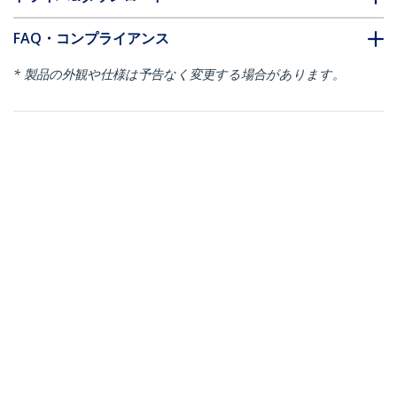
FAQ・コンプライアンス
* 製品の外観や仕様は予告なく変更する場合があります。
こちらもお勧め
N6PAT250CMBLS
N6PAT250CMGRS
カテゴリ6 LANケーブ
カテゴリ6 LANケーブ
ル 2.5m 極細タイ
ル 2.5m 極細タイ
プ ツメ折れ防止RJ45
プ ツメ折れ防止RJ45
コネクタ ブルー
コネクタ グレー
カテゴリ6 LANケーブル 2.5m 極細タ