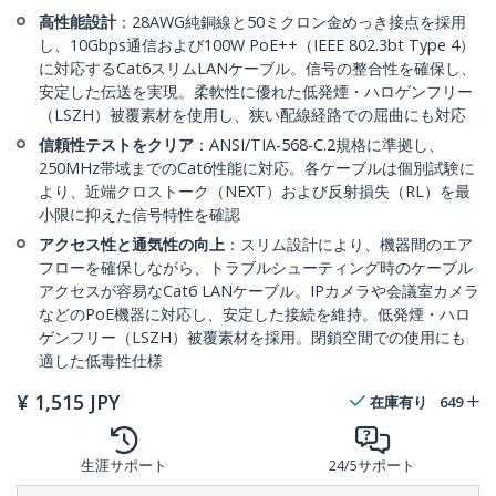
高性能設計
：28AWG純銅線と50ミクロン金めっき接点を採用
し、10Gbps通信および100W PoE++（IEEE 802.3bt Type 4）
に対応するCat6スリムLANケーブル。信号の整合性を確保し、
安定した伝送を実現。柔軟性に優れた低発煙・ハロゲンフリー
（LSZH）被覆素材を使用し、狭い配線経路での屈曲にも対応
信頼性テストをクリア
：ANSI/TIA-568-C.2規格に準拠し、
250MHz帯域までのCat6性能に対応。各ケーブルは個別試験に
より、近端クロストーク（NEXT）および反射損失（RL）を最
小限に抑えた信号特性を確認
アクセス性と通気性の向上
：スリム設計により、機器間のエア
フローを確保しながら、トラブルシューティング時のケーブル
アクセスが容易なCat6 LANケーブル。IPカメラや会議室カメラ
などのPoE機器に対応し、安定した接続を維持。低発煙・ハロ
ゲンフリー（LSZH）被覆素材を採用。閉鎖空間での使用にも
適した低毒性仕様
¥
1,515
JPY
在庫有り
649
生涯サポート
24/5サポート