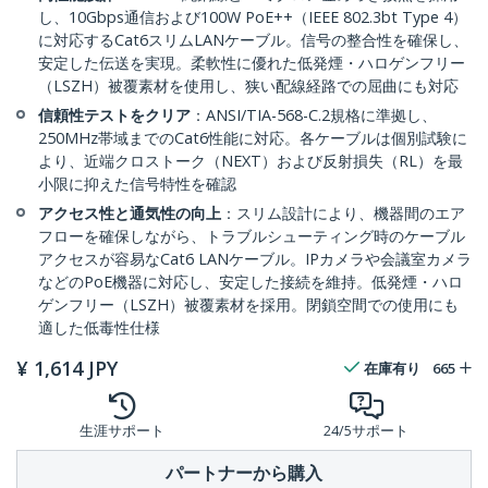
し、10Gbps通信および100W PoE++（IEEE 802.3bt Type 4）
に対応するCat6スリムLANケーブル。信号の整合性を確保し、
安定した伝送を実現。柔軟性に優れた低発煙・ハロゲンフリー
（LSZH）被覆素材を使用し、狭い配線経路での屈曲にも対応
信頼性テストをクリア
：ANSI/TIA-568-C.2規格に準拠し、
250MHz帯域までのCat6性能に対応。各ケーブルは個別試験に
より、近端クロストーク（NEXT）および反射損失（RL）を最
小限に抑えた信号特性を確認
アクセス性と通気性の向上
：スリム設計により、機器間のエア
フローを確保しながら、トラブルシューティング時のケーブル
アクセスが容易なCat6 LANケーブル。IPカメラや会議室カメラ
などのPoE機器に対応し、安定した接続を維持。低発煙・ハロ
ゲンフリー（LSZH）被覆素材を採用。閉鎖空間での使用にも
適した低毒性仕様
¥
1,614
JPY
在庫有り
665
生涯サポート
24/5サポート
パートナーから購入