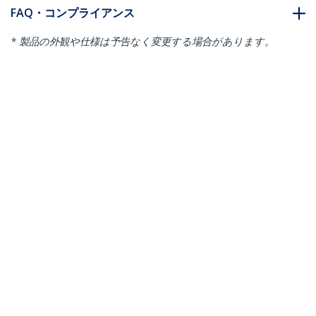
FAQ・コンプライアンス
* 製品の外観や仕様は予告なく変更する場合があります。
こちらもお勧め
N6PAT300CMBKS
N6PAT300CMBLS
カテゴリ6 LANケーブ
カテゴリ6 LANケーブ
ル 3m 極細タイプ
ル 3m 極細タイプ
ツメ折れ防止RJ45コネ
ツメ折れ防止RJ45コネ
クタ ブラック
クタ ブルー
カテゴリ6 LANケーブル 3m 極細タイ
プ ツメ折れ防止RJ45コネクタ グレー