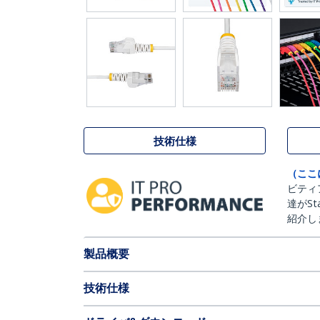
技術仕様
（ここ
ビティ
達がSt
紹介し
製品概要
技術仕様