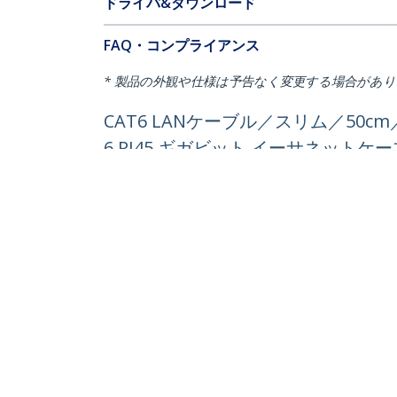
ドライバ&ダウンロード
FAQ・コンプライアンス
* 製品の外観や仕様は予告なく変更する場合があ
CAT6 LANケーブル／スリム／50
6 RJ45 ギガビット イーサネットケ
製品ID:
N6PAT50CMWHS
パートナーガイド
StarT
取扱代理店
ニュー
お問い
会社情
採用情
品質と
Blog
StarTech.com Japan K.K.
〒101-0052
電話番