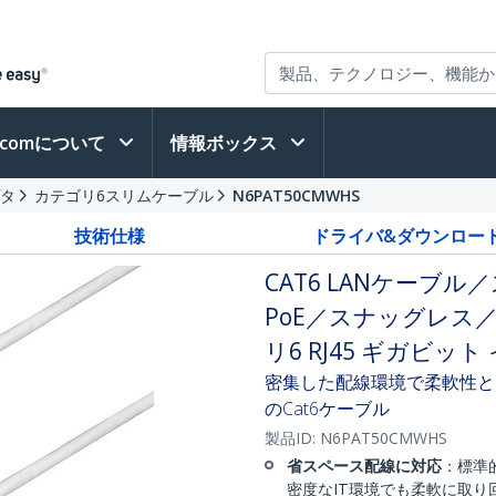
h.comについて
情報ボックス
プタ
カテゴリ6スリムケーブル
N6PAT50CMWHS
技術仕様
ドライバ&ダウンロー
CAT6 LANケーブル
PoE／スナッグレス
リ6 RJ45 ギガビ
密集した配線環境で柔軟性と
のCat6ケーブル
製品ID:
N6PAT50CMWHS
省スペース配線に対応
：標準
密度なIT環境でも柔軟に取り