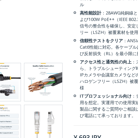
ル
高性能設計
：28AWG純銅線
よび100W PoE++（IEEE 8
信号の整合性を確保し、安定
リー（LSZH）被覆素材を使
信頼性テストをクリア
：ANS
Cat6性能に対応。各ケーブ
び反射損失（RL）を最小限
アクセス性と通気性の向上
：
ら、トラブルシューティング時
IPカメラや会議室カメラなど
ハロゲンフリー（LSZH）被
様
ITプロフェッショナル向け
：
用を想定。実運用での使用実
製品に関するご質問やご相談
び電話にて承っております。
¥
693
JPY