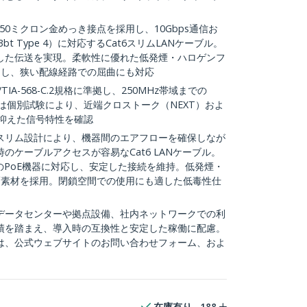
と50ミクロン金めっき接点を採用し、10Gbps通信お
02.3bt Type 4）に対応するCat6スリムLANケーブル。
した伝送を実現。柔軟性に優れた低発煙・ハロゲンフ
用し、狭い配線経路での屈曲にも対応
I/TIA-568-C.2規格に準拠し、250MHz帯域までの
ルは個別試験により、近端クロストーク（NEXT）およ
に抑えた信号特性を確認
スリム設計により、機器間のエアフローを確保しなが
のケーブルアクセスが容易なCat6 LANケーブル。
のPoE機器に対応し、安定した接続を維持。低発煙・
覆素材を採用。閉鎖空間での使用にも適した低毒性仕
データセンターや拠点設備、社内ネットワークでの利
績を踏まえ、導入時の互換性と安定した稼働に配慮。
は、公式ウェブサイトのお問い合わせフォーム、およ
在庫有り
188