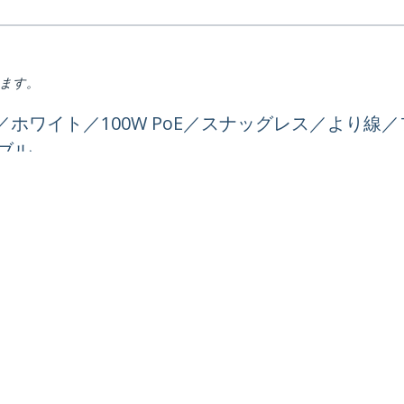
ります。
cm／ホワイト／100W PoE／スナッグレス／より
ーブル
ech.com
カスタマーサポート
スルーム
知識ベース
合わせ
ドライバ&ダウンロード
報
Support FAQs
報
サポート
コンプライアンス
保証に関する方針
号:
03 6743 6440