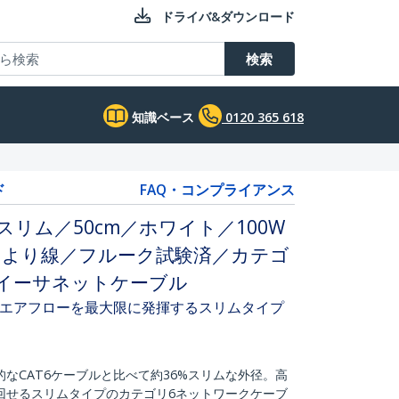
ドライバ&ダウンロード
検索
知識ベース
0120 365 618
ド
FAQ・コンプライアンス
／スリム／50cm／ホワイト／100W
／より線／フルーク試験済／カテゴ
ット イーサネットケーブル
エアフローを最大限に発揮するスリムタイプ
的なCAT6ケーブルと比べて約36%スリムな外径。高
回せるスリムタイプのカテゴリ6ネットワークケーブ