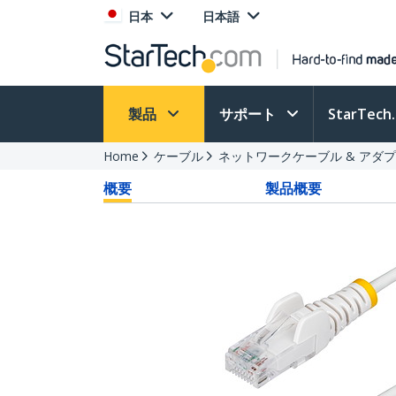
日本
日本語
製品
サポート
StarTec
Home
ケーブル
ネットワークケーブル & アダ
概要
製品概要