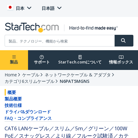
日本
日本語
製品
サポート
StarTech.comについて
情報ボックス
Home
ケーブル
ネットワークケーブル & アダプタ
カテゴリ6スリムケーブル
N6PAT5MGNS
概要
製品概要
技術仕様
ドライバ&ダウンロード
FAQ・コンプライアンス
CAT6 LANケーブル／スリム／5m／グリーン／100W
PoE／スナッグレス／より線／フルーク試験済／カテ