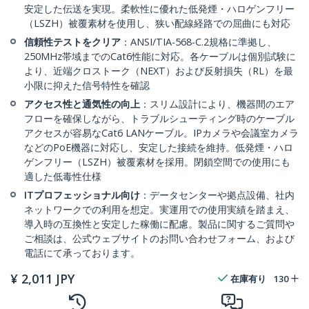
安定した伝送を実現。柔軟性に優れた低発煙・ハロゲンフリー
（LSZH）被覆素材を使用し、狭い配線経路での屈曲にも対応
信頼性テストをクリア
：ANSI/TIA-568-C.2規格に準拠し、
250MHz帯域までのCat6性能に対応。各ケーブルは個別試験に
より、近端クロストーク（NEXT）および反射損失（RL）を最
小限に抑えた信号特性を確認
アクセス性と通気性の向上
：スリム設計により、機器間のエア
フローを確保しながら、トラブルシューティング時のケーブル
アクセスが容易なCat6 LANケーブル。IPカメラや会議室カメラ
などのPoE機器に対応し、安定した接続を維持。低発煙・ハロ
ゲンフリー（LSZH）被覆素材を採用。閉鎖空間での使用にも
適した低毒性仕様
ITプロフェッショナル向け
：データセンターや拠点設備、社内
ネットワークでの利用を想定。実運用での使用実績を踏まえ、
導入時の互換性と安定した稼働に配慮。製品に関するご質問や
ご相談は、公式ウェブサイトのお問い合わせフォーム、および
電話にて承っております。
¥
2,011
JPY
在庫有り
130