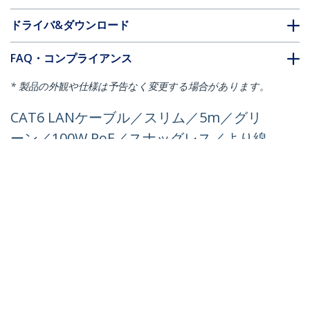
ドライバ&ダウンロード
FAQ・コンプライアンス
* 製品の外観や仕様は予告なく変更する場合があります。
CAT6 LANケーブル／スリム／5m／グリ
ーン／100W PoE／スナッグレス／より線
／フルーク試験済／カテゴリ6 RJ45 ギガ
ビット イーサネットケーブル
製品ID:
N6PAT5MGNS
パートナーガイド
取扱代理店
StarTech.com
ニュースルーム
お問い合わせ