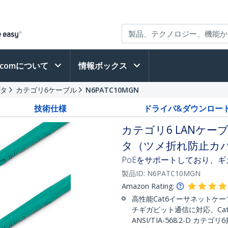
h.comについて
情報ボックス
プタ
カテゴリ6ケーブル
N6PATC10MGN
技術仕様
ドライバ&ダウンロー
カテゴリ6 LANケーブ
タ（ツメ折れ防止カバ
PoEをサポートしており、
製品ID:
N6PATC10MGN
Amazon Rating:
高性能Cat6イーサネットケーブ
チギガビット通信に対応。Cat
ANSI/TIA-568.2-D