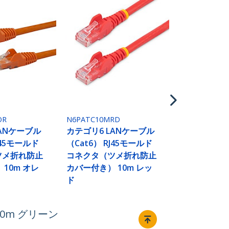
N6PATC10M
カテゴリ6 L
（Cat6） R
コネクタ（
カバー付き） 
イト
OR
N6PATC10MRD
LANケーブル
カテゴリ6 LANケーブル
J45モールド
（Cat6） RJ45モールド
ツメ折れ防止
コネクタ（ツメ折れ防止
10m オレ
カバー付き） 10m レッ
ド
0m グリーン