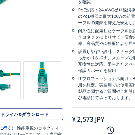
を確認
PoE対応：24 AWG撚り線
のPoE機器に最大100Wの給電に
ーブルの発熱を抑えた安定した給
耐久性に配慮したケーブル設計
きコネクタによりサビ・腐食
慮。高品質PVC被覆により屈
設置しやすい設計：スナッグ
っかかりを抑え、スムーズな取
互換性に対応。限られたスペ
保護カバー）を採用
ITプロフェッショナル向け
用を想定。実運用での使用実
製品に関するご質問やご相談
び電話にて承っております。
ドライバ&ダウンロード
¥
2,573
JPY
に行く）
性能重視のコネクティ
アクセサリーについて、IT専門家