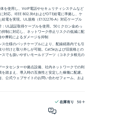
銅導体を使用し、VoIP電話やセキュリティシステムなど
対応。IEEE 802.3btおよびDTE給電に準拠し、ケ
電を実現。UL規格（E132276-A）対応ケーブル
：UL認証取得ケーブルを使用。50ミクロン金めっ
の抑制に対応し、ネットワーク停止リスクの低減に配
曲や摩耗によるダメージを抑制
レス仕様のパッチケーブルにより、配線経路内でも引
り付けと取り外しが可能。Cat5eおよび旧規格との
ースでも扱いやすいモールドブーツ（コネクタ根元の
：データセンターや拠点設備、社内ネットワークでの利
績を踏まえ、導入時の互換性と安定した稼働に配慮。
は、公式ウェブサイトのお問い合わせフォーム、およ
在庫有り
50