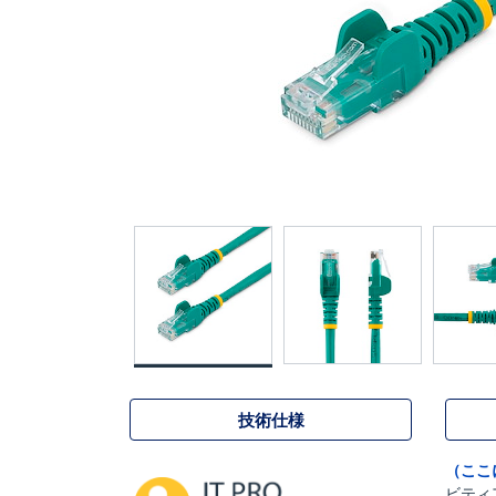
技術仕様
（ここ
ビティ