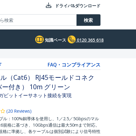
ドライバ&ダウンロード
検索
知識ベース
0120 365 618
ド
FAQ・コンプライアンス
ル（Cat6） RJ45モールドコネク
ー付き） 10m グリーン
ギガビットイーサネット接続を実現
(
20
Reviews
)
ル：100%銅導体を使用し、1／2.5／5Gbpsのマル
6規格に基づき、10Gbps通信は最大50mまで対応。
 カテゴリ6規格に準拠し、各ケーブルは個別試験により信号特性