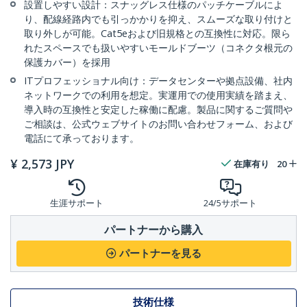
設置しやすい設計：スナッグレス仕様のパッチケーブルによ
り、配線経路内でも引っかかりを抑え、スムーズな取り付けと
取り外しが可能。Cat5eおよび旧規格との互換性に対応。限ら
れたスペースでも扱いやすいモールドブーツ（コネクタ根元の
保護カバー）を採用
ITプロフェッショナル向け：データセンターや拠点設備、社内
ネットワークでの利用を想定。実運用での使用実績を踏まえ、
導入時の互換性と安定した稼働に配慮。製品に関するご質問や
ご相談は、公式ウェブサイトのお問い合わせフォーム、および
電話にて承っております。
¥
2,573
JPY
在庫有り
20
生涯サポート
24/5サポート
パートナーから購入
パートナーを見る
技術仕様