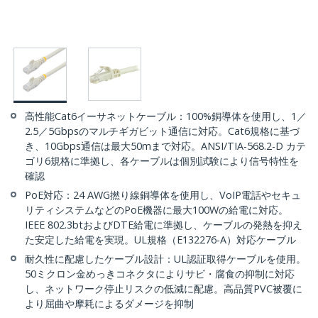
高性能Cat6イーサネットケーブル：100%銅導体を使用し、1／
2.5／5Gbpsのマルチギガビット通信に対応。Cat6規格に基づ
き、10Gbps通信は最大50mまで対応。ANSI/TIA-568.2-D カテ
ゴリ6規格に準拠し、各ケーブルは個別試験により信号特性を
確認
PoE対応：24 AWG撚り線銅導体を使用し、VoIP電話やセキュ
リティシステムなどのPoE機器に最大100Wの給電に対応。
IEEE 802.3btおよびDTE給電に準拠し、ケーブルの発熱を抑え
た安定した給電を実現。UL規格（E132276-A）対応ケーブル
耐久性に配慮したケーブル設計：UL認証取得ケーブルを使用。
50ミクロン金めっきコネクタによりサビ・腐食の抑制に対応
し、ネットワーク停止リスクの低減に配慮。高品質PVC被覆に
より屈曲や摩耗によるダメージを抑制