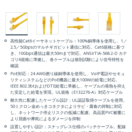
高性能Cat6イーサネットケーブル：100%銅導体を使用し、1／
2.5／5Gbpsのマルチギガビット通信に対応。Cat6規格に基づ
き、10Gbps通信は最大50mまで対応。ANSI/TIA-568.2-D カテ
ゴリ6規格に準拠し、各ケーブルは個別試験により信号特性を
確認
PoE対応：24 AWG撚り線銅導体を使用し、VoIP電話やセキュ
リティシステムなどのPoE機器に最大100Wの給電に対応。
IEEE 802.3btおよびDTE給電に準拠し、ケーブルの発熱を抑え
た安定した給電を実現。UL規格（E132276-A）対応ケーブル
耐久性に配慮したケーブル設計：UL認証取得ケーブルを使用。
50ミクロン金めっきコネクタによりサビ・腐食の抑制に対応
し、ネットワーク停止リスクの低減に配慮。高品質PVC被覆に
より屈曲や摩耗によるダメージを抑制
設置しやすい設計：スナッグレス仕様のパッチケーブル。配線