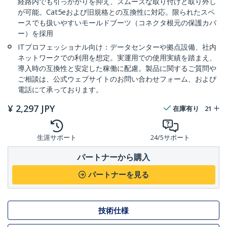
経路内でも引っかかりを抑え、スムーズな取り付けと取り外し
が可能。Cat5eおよび旧規格との互換性に対応。限られたスペ
ースでも扱いやすいモールドブーツ（コネクタ根元の保護カバ
ー）を採用
ITプロフェッショナル向け：データセンターや拠点設備、社内
ネットワークでの利用を想定。実運用での使用実績を踏まえ、
導入時の互換性と安定した稼働に配慮。製品に関するご質問や
ご相談は、公式ウェブサイトのお問い合わせフォーム、および
電話にて承っております。
¥
2,297
JPY
在庫有り
21
生涯サポート
24/5サポート
パートナーから購入
パートナーを見る
技術仕様