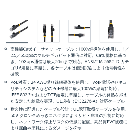
高性能Cat6イーサネットケーブル：100%銅導体を使用し、1／
2.5／5Gbpsのマルチギガビット通信に対応。Cat6規格に基づ
き、10Gbps通信は最大50mまで対応。ANSI/TIA-568.2-D カテ
ゴリ6規格に準拠し、各ケーブルは個別試験により信号特性を
確認
PoE対応：24 AWG撚り線銅導体を使用し、VoIP電話やセキュ
リティシステムなどのPoE機器に最大100Wの給電に対応。
IEEE 802.3btおよびDTE給電に準拠し、ケーブルの発熱を抑え
た安定した給電を実現。UL規格（E132276-A）対応ケーブル
耐久性に配慮したケーブル設計：UL認証取得ケーブルを使用。
50ミクロン金めっきコネクタによりサビ・腐食の抑制に対応
し、ネットワーク停止リスクの低減に配慮。高品質PVC被覆に
より屈曲や摩耗によるダメージを抑制