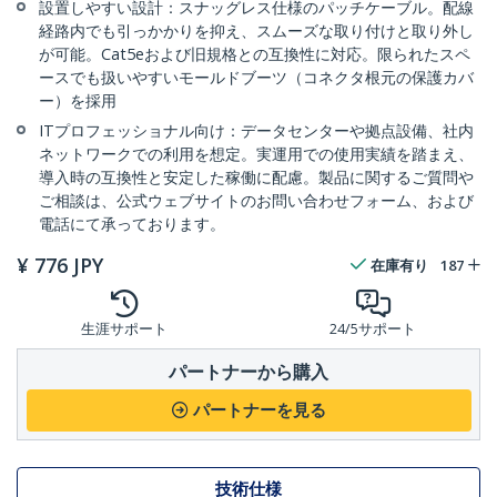
設置しやすい設計：スナッグレス仕様のパッチケーブル。配線
経路内でも引っかかりを抑え、スムーズな取り付けと取り外し
が可能。Cat5eおよび旧規格との互換性に対応。限られたスペ
ースでも扱いやすいモールドブーツ（コネクタ根元の保護カバ
ー）を採用
ITプロフェッショナル向け：データセンターや拠点設備、社内
ネットワークでの利用を想定。実運用での使用実績を踏まえ、
導入時の互換性と安定した稼働に配慮。製品に関するご質問や
ご相談は、公式ウェブサイトのお問い合わせフォーム、および
電話にて承っております。
¥
776
JPY
在庫有り
187
生涯サポート
24/5サポート
パートナーから購入
パートナーを見る
技術仕様