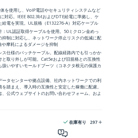
銅導体を使用し、VoIP電話やセキュリティシステムなど
対応。IEEE 802.3btおよびDTE給電に準拠し、ケ
電を実現。UL規格（E132276-A）対応ケーブル
：UL認証取得ケーブルを使用。50ミクロン金めっ
の抑制に対応し、ネットワーク停止リスクの低減に配
曲や摩耗によるダメージを抑制
レス仕様のパッチケーブル。配線経路内でも引っかか
と取り外しが可能。Cat5eおよび旧規格との互換性
も扱いやすいモールドブーツ（コネクタ根元の保護カ
：データセンターや拠点設備、社内ネットワークでの利
績を踏まえ、導入時の互換性と安定した稼働に配慮。
は、公式ウェブサイトのお問い合わせフォーム、およ
在庫有り
297