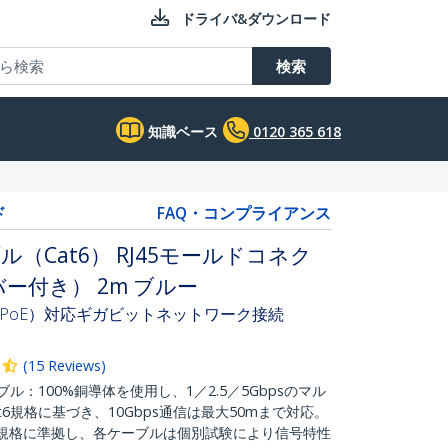
ドライバ&ダウンロード
検索
知識ベース
0120 365 618
ド
FAQ・コンプライアンス
ル（Cat6） RJ45モールドコネク
ー付き） 2m ブルー
PoE）対応ギガビットネットワーク接続
(
15
Reviews
)
ル：100%銅導体を使用し、1／2.5／5Gbpsのマル
6規格に基づき、10Gbps通信は最大50mまで対応。
 カテゴリ6規格に準拠し、各ケーブルは個別試験により信号特性