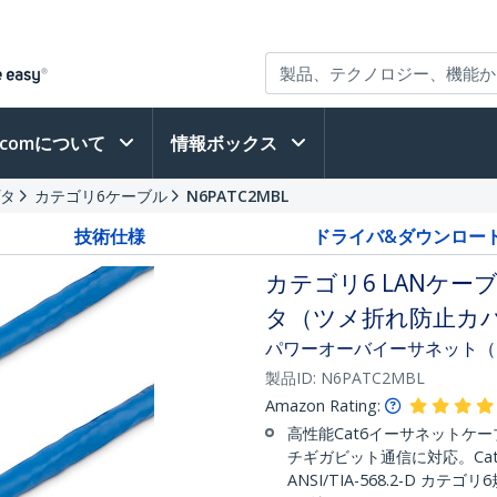
h.comについて
情報ボックス
プタ
カテゴリ6ケーブル
N6PATC2MBL
技術仕様
ドライバ&ダウンロー
カテゴリ6 LANケーブ
タ（ツメ折れ防止カバ
パワーオーバイーサネット（
製品ID:
N6PATC2MBL
Amazon Rating:
高性能Cat6イーサネットケーブ
チギガビット通信に対応。Cat
ANSI/TIA-568.2-D