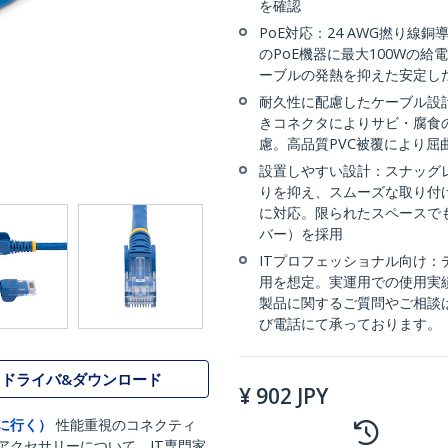
を確認
PoE対応：24 AWG撚り線
のPoE機器に最大100Wの給電に
ーブルの発熱を抑えた安定した給
耐久性に配慮したケーブル設計
きコネクタによりサビ・腐食
慮。高品質PVC被覆により屈
設置しやすい設計：スナッグ
りを抑え、スムーズな取り付け
に対応。限られたスペースで
バー）を採用
ITプロフェッショナル向け
用を想定。実運用での使用実
製品に関するご質問やご相談
び電話にて承っております。
ドライバ&ダウンロード
¥
902
JPY
に行く）
性能重視のコネクティ
アクセサリーについて、IT専門家