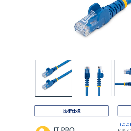
技術仕様
（ここ
ビティ