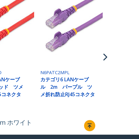
N6PATC2MYL
カテゴリ6 L
ル 2m イ
メ折れ防止RJ
D
N6PATC2MPL
ANケーブ
カテゴリ6 LANケーブ
ッド ツメ
ル 2m パープル ツ
45コネクタ
メ折れ防止RJ45コネクタ
2m ホワイト