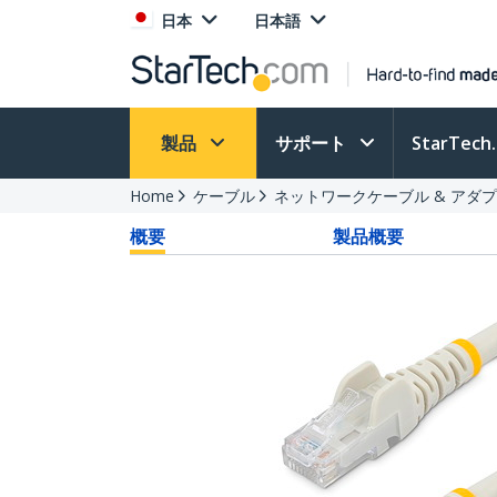
日本
日本語
製品
サポート
StarTec
Home
ケーブル
ネットワークケーブル & アダ
概要
製品概要