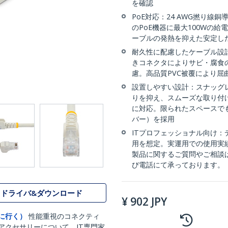
を確認
PoE対応：24 AWG撚り線
のPoE機器に最大100Wの給電に
ーブルの発熱を抑えた安定した給
耐久性に配慮したケーブル設計
きコネクタによりサビ・腐食
慮。高品質PVC被覆により屈
設置しやすい設計：スナッグ
りを抑え、スムーズな取り付け
に対応。限られたスペースで
バー）を採用
ITプロフェッショナル向け
用を想定。実運用での使用実
製品に関するご質問やご相談
び電話にて承っております。
ドライバ&ダウンロード
¥
902
JPY
に行く）
性能重視のコネクティ
アクセサリーについて、IT専門家