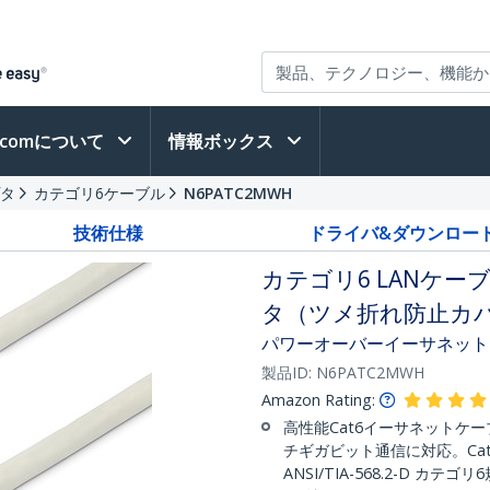
h.comについて
情報ボックス
プタ
カテゴリ6ケーブル
N6PATC2MWH
技術仕様
ドライバ&ダウンロー
カテゴリ6 LANケーブ
タ（ツメ折れ防止カバ
パワーオーバーイーサネット
製品ID:
N6PATC2MWH
Amazon Rating:
高性能Cat6イーサネットケーブ
チギガビット通信に対応。Cat
ANSI/TIA-568.2-D