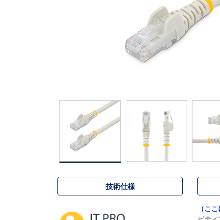
技術仕様
（ここ
ビティ