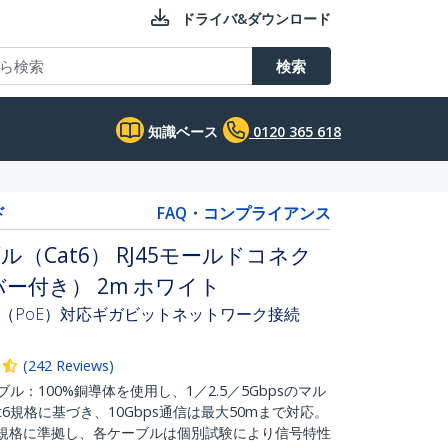
ドライバ&ダウンロード
検索
知識ベース
0120 365 618
ド
FAQ・コンプライアンス
ル（Cat6） RJ45モールドコネク
ー付き） 2m ホワイト
（PoE）対応ギガビットネットワーク接続
(
242
Reviews
)
ル：100%銅導体を使用し、1／2.5／5Gbpsのマル
6規格に基づき、10Gbps通信は最大50mまで対応。
 カテゴリ6規格に準拠し、各ケーブルは個別試験により信号特性