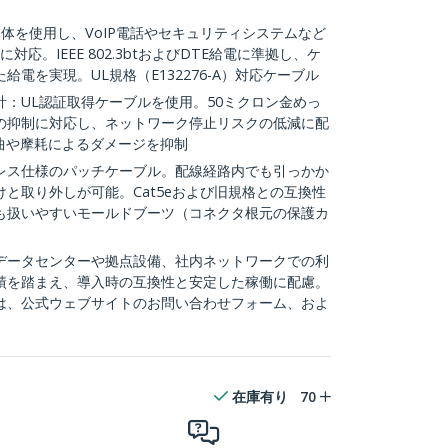
銅導体を使用し、VoIP電話やセキュリティシステムなど
対応。IEEE 802.3btおよびDTE給電に準拠し、ケ
電を実現。UL規格（E132276-A）対応ケーブル
：UL認証取得ケーブルを使用。50ミクロン金めっ
の抑制に対応し、ネットワーク停止リスクの低減に配
曲や摩耗によるダメージを抑制
レス仕様のパッチケーブル。配線経路内でも引っかか
と取り外しが可能。Cat5eおよび旧規格との互換性
も扱いやすいモールドブーツ（コネクタ根元の保護カ
：データセンターや拠点設備、社内ネットワークでの利
績を踏まえ、導入時の互換性と安定した稼働に配慮。
は、公式ウェブサイトのお問い合わせフォーム、およ
在庫有り
70