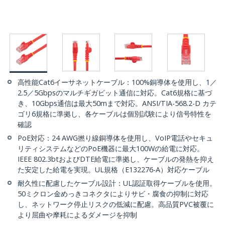
高性能Cat6イーサネットケーブル：100%銅導体を使用し、1／
2.5／5Gbpsのマルチギガビット通信に対応。Cat6規格に基づ
き、10Gbps通信は最大50mまで対応。ANSI/TIA-568.2-D カテ
ゴリ6規格に準拠し、各ケーブルは個別試験により信号特性を
確認
PoE対応：24 AWG撚り線銅導体を使用し、VoIP電話やセキュ
リティシステムなどのPoE機器に最大100Wの給電に対応。
IEEE 802.3btおよびDTE給電に準拠し、ケーブルの発熱を抑え
た安定した給電を実現。UL規格（E132276-A）対応ケーブル
耐久性に配慮したケーブル設計：UL認証取得ケーブルを使用。
50ミクロン金めっきコネクタによりサビ・腐食の抑制に対応
し、ネットワーク停止リスクの低減に配慮。高品質PVC被覆に
より屈曲や摩耗によるダメージを抑制