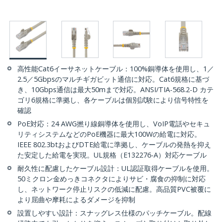
高性能Cat6イーサネットケーブル：100%銅導体を使用し、1／
2.5／5Gbpsのマルチギガビット通信に対応。Cat6規格に基づ
き、10Gbps通信は最大50mまで対応。ANSI/TIA-568.2-D カテ
ゴリ6規格に準拠し、各ケーブルは個別試験により信号特性を
確認
PoE対応：24 AWG撚り線銅導体を使用し、VoIP電話やセキュ
リティシステムなどのPoE機器に最大100Wの給電に対応。
IEEE 802.3btおよびDTE給電に準拠し、ケーブルの発熱を抑え
た安定した給電を実現。UL規格（E132276-A）対応ケーブル
耐久性に配慮したケーブル設計：UL認証取得ケーブルを使用。
50ミクロン金めっきコネクタによりサビ・腐食の抑制に対応
し、ネットワーク停止リスクの低減に配慮。高品質PVC被覆に
より屈曲や摩耗によるダメージを抑制
設置しやすい設計：スナッグレス仕様のパッチケーブル。配線