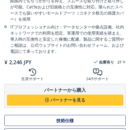
経路内でも引っかかりを抑え、スムーズな取り付けと取り外し
が可能。Cat5eおよび旧規格との互換性に対応。限られたスペ
ースでも扱いやすいモールドブーツ（コネクタ根元の保護カバ
ー）を採用
ITプロフェッショナル向け：データセンターや拠点設備、社内
ネットワークでの利用を想定。実運用での使用実績を踏まえ、
導入時の互換性と安定した稼働に配慮。製品に関するご質問や
ご相談は、公式ウェブサイトのお問い合わせフォーム、および
電話にて承っております。
¥
2,246
JPY
在庫有り
27
生涯サポート
24/5サポート
パートナーから購入
パートナーを見る
技術仕様