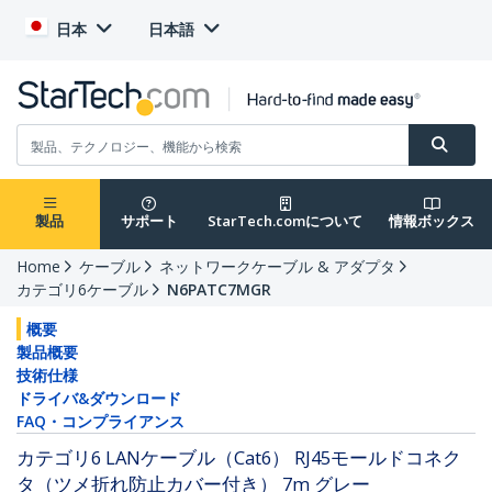
日本
日本語
製品
サポート
StarTech.comについて
情報ボックス
Home
ケーブル
ネットワークケーブル & アダプタ
カテゴリ6ケーブル
N6PATC7MGR
概要
製品概要
技術仕様
ドライバ&ダウンロード
FAQ・コンプライアンス
カテゴリ6 LANケーブル（Cat6） RJ45モールドコネク
タ（ツメ折れ防止カバー付き） 7m グレー