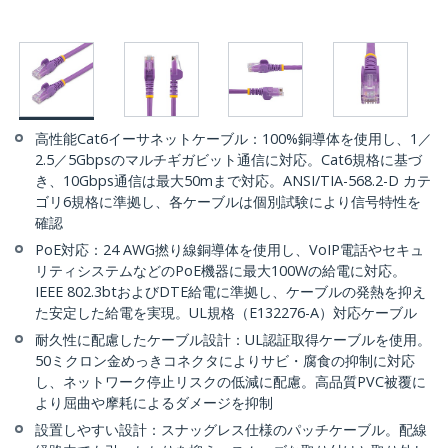
高性能Cat6イーサネットケーブル：100%銅導体を使用し、1／
2.5／5Gbpsのマルチギガビット通信に対応。Cat6規格に基づ
き、10Gbps通信は最大50mまで対応。ANSI/TIA-568.2-D カテ
ゴリ6規格に準拠し、各ケーブルは個別試験により信号特性を
確認
PoE対応：24 AWG撚り線銅導体を使用し、VoIP電話やセキュ
リティシステムなどのPoE機器に最大100Wの給電に対応。
IEEE 802.3btおよびDTE給電に準拠し、ケーブルの発熱を抑え
た安定した給電を実現。UL規格（E132276-A）対応ケーブル
耐久性に配慮したケーブル設計：UL認証取得ケーブルを使用。
50ミクロン金めっきコネクタによりサビ・腐食の抑制に対応
し、ネットワーク停止リスクの低減に配慮。高品質PVC被覆に
より屈曲や摩耗によるダメージを抑制
設置しやすい設計：スナッグレス仕様のパッチケーブル。配線