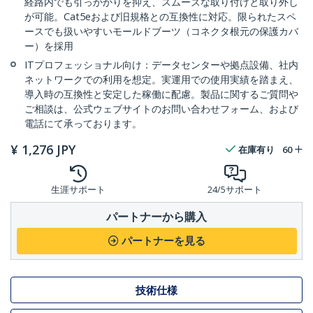
経路内でも引っかかりを抑え、スムーズな取り付けと取り外し
が可能。Cat5eおよび旧規格との互換性に対応。限られたスペ
ースでも扱いやすいモールドブーツ（コネクタ根元の保護カバ
ー）を採用
ITプロフェッショナル向け：データセンターや拠点設備、社内
ネットワークでの利用を想定。実運用での使用実績を踏まえ、
導入時の互換性と安定した稼働に配慮。製品に関するご質問や
ご相談は、公式ウェブサイトのお問い合わせフォーム、および
電話にて承っております。
¥
1,276
JPY
在庫有り
60
生涯サポート
24/5サポート
パートナーから購入
パートナーを見る
技術仕様