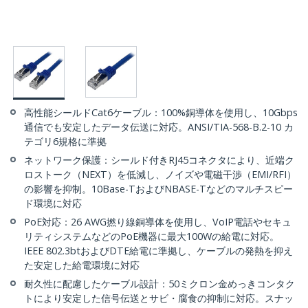
高性能シールドCat6ケーブル：100%銅導体を使用し、10Gbps
通信でも安定したデータ伝送に対応。ANSI/TIA-568-B.2-10 カ
テゴリ6規格に準拠
ネットワーク保護：シールド付きRJ45コネクタにより、近端ク
ロストーク（NEXT）を低減し、ノイズや電磁干渉（EMI/RFI）
の影響を抑制。10Base-TおよびNBASE-Tなどのマルチスピー
ド環境に対応
PoE対応：26 AWG撚り線銅導体を使用し、VoIP電話やセキュ
リティシステムなどのPoE機器に最大100Wの給電に対応。
IEEE 802.3btおよびDTE給電に準拠し、ケーブルの発熱を抑え
た安定した給電環境に対応
耐久性に配慮したケーブル設計：50ミクロン金めっきコンタク
トにより安定した信号伝送とサビ・腐食の抑制に対応。スナッ