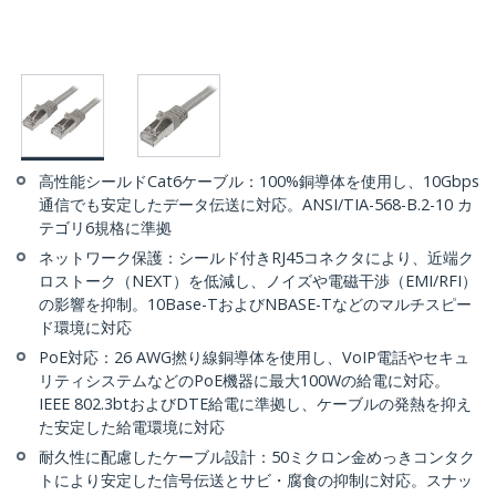
高性能シールドCat6ケーブル：100%銅導体を使用し、10Gbps
通信でも安定したデータ伝送に対応。ANSI/TIA-568-B.2-10 カ
テゴリ6規格に準拠
ネットワーク保護：シールド付きRJ45コネクタにより、近端ク
ロストーク（NEXT）を低減し、ノイズや電磁干渉（EMI/RFI）
の影響を抑制。10Base-TおよびNBASE-Tなどのマルチスピー
ド環境に対応
PoE対応：26 AWG撚り線銅導体を使用し、VoIP電話やセキュ
リティシステムなどのPoE機器に最大100Wの給電に対応。
IEEE 802.3btおよびDTE給電に準拠し、ケーブルの発熱を抑え
た安定した給電環境に対応
耐久性に配慮したケーブル設計：50ミクロン金めっきコンタク
トにより安定した信号伝送とサビ・腐食の抑制に対応。スナッ