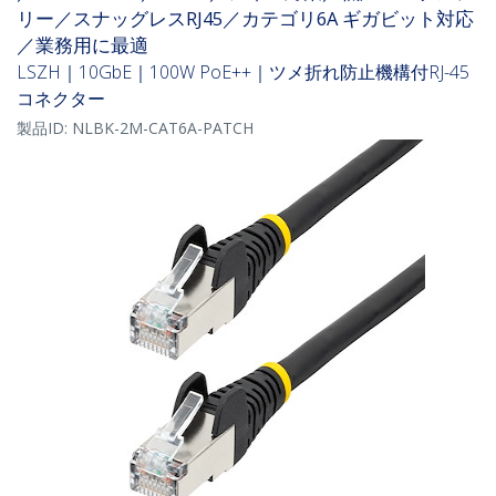
リー／スナッグレスRJ45／カテゴリ6A ギガビット対応
／業務用に最適
LSZH｜10GbE｜100W PoE++｜ツメ折れ防止機構付RJ-45
コネクター
製品ID:
NLBK-2M-CAT6A-PATCH