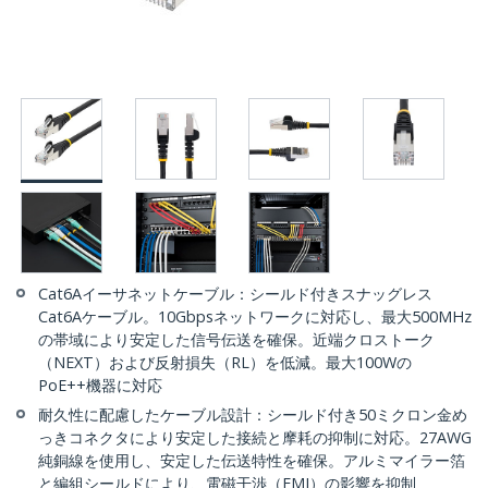
Cat6Aイーサネットケーブル：シールド付きスナッグレス
Cat6Aケーブル。10Gbpsネットワークに対応し、最大500MHz
の帯域により安定した信号伝送を確保。近端クロストーク
（NEXT）および反射損失（RL）を低減。最大100Wの
PoE++機器に対応
耐久性に配慮したケーブル設計：シールド付き50ミクロン金め
っきコネクタにより安定した接続と摩耗の抑制に対応。27AWG
純銅線を使用し、安定した伝送特性を確保。アルミマイラー箔
と編組シールドにより、電磁干渉（EMI）の影響を抑制