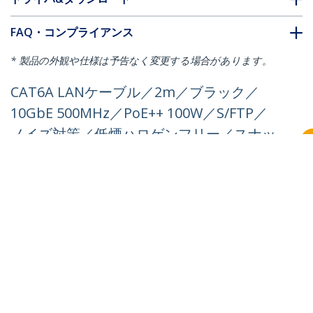
FAQ・コンプライアンス
* 製品の外観や仕様は予告なく変更する場合があります。
CAT6A LANケーブル／2m／ブラック／
10GbE 500MHz／PoE++ 100W／S/FTP／
ノイズ対策／低煙ハロゲンフリー／スナッ
グレスRJ45／カテゴリ6A ギガビット対応
／業務用に最適
製品ID:
NLBK-2M-CAT6A-PATCH
パートナーガイド
取扱代理店
StarTech.com
ニュースルーム
お問い合わせ
会社情報