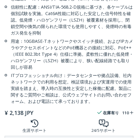
信頼性に配慮：ANSI/TIA-568.2-D規格に基づき、各ケーブルは
個別試験を実施。Cat6A性能に対応した安定した信号特性を確
認。低発煙・ハロゲンフリー（LSZH）被覆素材を採用し、閉
鎖空間や換気の限られた環境でも使用しやすく、発煙時の有毒
ガス発生を抑制
用途：10GBASE-Tネットワークやスイッチ接続、およびIPカメ
ラやアクセスポイントなどのPoE機器との接続に対応。PoE++
（IEEE 802.3bt Type 4）仕様に準拠。柔軟性に優れた低発煙・
ハロゲンフリー（LSZH）被覆により、狭い配線経路でも取り
回しが容易
ITプロフェッショナル向け：データセンターや拠点設備、社内
ネットワークでの利用を想定。検証環境および実運用での使用
実績を踏まえ、導入時の互換性と安定した稼働に配慮。製品に
関するご質問やご相談は、公式ウェブサイトのお問い合わせフ
ォーム、および電話にて承っております。
¥
2,138
JPY
在庫有り
110
生涯サポート
24/5サポート