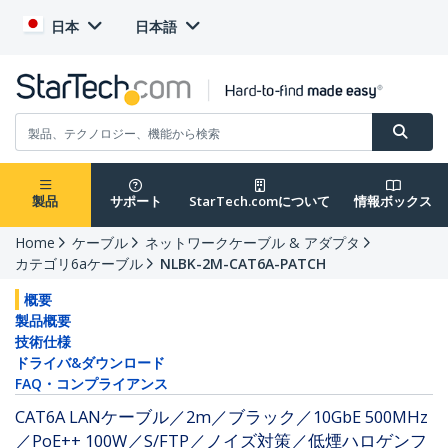
日本
日本語
製品
サポート
StarTech.comについて
情報ボックス
Home
ケーブル
ネットワークケーブル & アダプタ
カテゴリ6aケーブル
NLBK-2M-CAT6A-PATCH
概要
製品概要
技術仕様
ドライバ&ダウンロード
FAQ・コンプライアンス
CAT6A LANケーブル／2m／ブラック／10GbE 500MHz
／PoE++ 100W／S/FTP／ノイズ対策／低煙ハロゲンフ