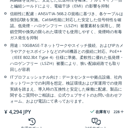
と編組シールドにより、電磁干渉（EMI）の影響を抑制
信頼性に配慮：ANSI/TIA-568.2-D規格に基づき、各ケーブルは
個別試験を実施。Cat6A性能に対応した安定した信号特性を確
認。低発煙・ハロゲンフリー（LSZH）被覆素材を採用し、閉
鎖空間や換気の限られた環境でも使用しやすく、発煙時の有毒
ガス発生を抑制
用途：10GBASE-Tネットワークやスイッチ接続、およびIPカメ
ラやアクセスポイントなどのPoE機器との接続に対応。PoE++
（IEEE 802.3bt Type 4）仕様に準拠。柔軟性に優れた低発煙・
ハロゲンフリー（LSZH）被覆により、狭い配線経路でも取り
回しが容易
ITプロフェッショナル向け：データセンターや拠点設備、社内
ネットワークでの利用を想定。検証環境および実運用での使用
実績を踏まえ、導入時の互換性と安定した稼働に配慮。製品に
関するご質問やご相談は、公式ウェブサイトのお問い合わせフ
ォーム、および電話にて承っております。
¥
4,294
JPY
在庫有り
228