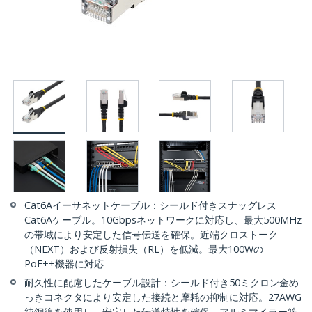
Cat6Aイーサネットケーブル：シールド付きスナッグレス
Cat6Aケーブル。10Gbpsネットワークに対応し、最大500MHz
の帯域により安定した信号伝送を確保。近端クロストーク
（NEXT）および反射損失（RL）を低減。最大100Wの
PoE++機器に対応
耐久性に配慮したケーブル設計：シールド付き50ミクロン金め
っきコネクタにより安定した接続と摩耗の抑制に対応。27AWG
純銅線を使用し、安定した伝送特性を確保。アルミマイラー箔