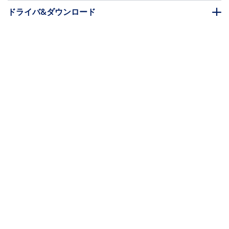
ドライバ&ダウンロード
FAQ・コンプライアンス
* 製品の外観や仕様は予告なく変更する場合があります。
CAT6A LANケーブル／5m／ブラック／
10GbE 500MHz／PoE++ 100W／S/FTP／
ノイズ対策／低煙ハロゲンフリー／スナッ
グレスRJ45／カテゴリ6A ギガビット対応
／業務用に最適
製品ID:
NLBK-5M-CAT6A-PATCH
パートナーガイド
取扱代理店
StarTech.com
ニュースルーム
お問い合わせ