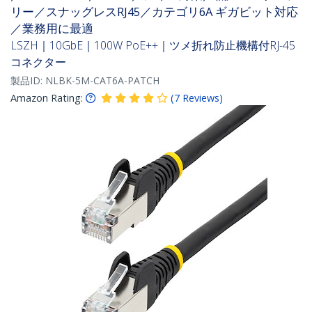
リー／スナッグレスRJ45／カテゴリ6A ギガビット対応
／業務用に最適
LSZH｜10GbE｜100W PoE++｜ツメ折れ防止機構付RJ-45
コネクター
製品ID:
NLBK-5M-CAT6A-PATCH
Amazon Rating:
(
7
Reviews
)