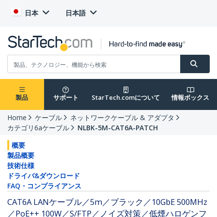
日本
日本語
製品
サポート
StarTech.comについて
情報ボックス
Home
ケーブル
ネットワークケーブル & アダプタ
カテゴリ6aケーブル
NLBK-5M-CAT6A-PATCH
概要
製品概要
技術仕様
ドライバ&ダウンロード
FAQ・コンプライアンス
CAT6A LANケーブル／5m／ブラック／10GbE 500MHz
／PoE++ 100W／S/FTP／ノイズ対策／低煙ハロゲンフ