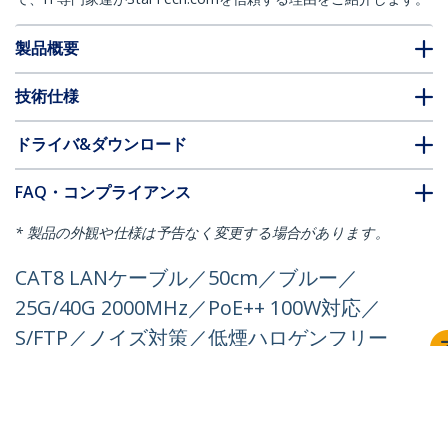
製品概要
技術仕様
ドライバ&ダウンロード
FAQ・コンプライアンス
* 製品の外観や仕様は予告なく変更する場合があります。
CAT8 LANケーブル／50cm／ブルー／
25G/40G 2000MHz／PoE++ 100W対応／
S/FTP／ノイズ対策／低煙ハロゲンフリー
／スナッグレスRJ45／カテゴリ8 ギガビッ
ト対応
製品ID:
NLBL-50C-CAT8-PATCH