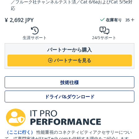
／フルーク社チャンネルテスト済／Cat 6/6aおよびCat 5/5e対
応
¥
2,692
JPY
在庫有り
35
生涯サポート
24/5サポート
パートナーから購入
パートナーを見る
技術仕様
ドライバ&ダウンロード
（ここに行く）
性能重視のコネクティビティアクセサリーについ
て、IT専門家達がStarTech.comを信頼する理由をご紹介します。