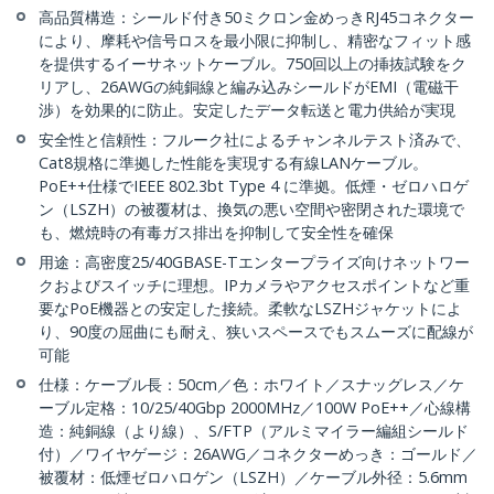
高品質構造：シールド付き50ミクロン金めっきRJ45コネクター
により、摩耗や信号ロスを最小限に抑制し、精密なフィット感
を提供するイーサネットケーブル。750回以上の挿抜試験をク
リアし、26AWGの純銅線と編み込みシールドがEMI（電磁干
渉）を効果的に防止。安定したデータ転送と電力供給が実現
安全性と信頼性：フルーク社によるチャンネルテスト済みで、
Cat8規格に準拠した性能を実現する有線LANケーブル。
PoE++仕様でIEEE 802.3bt Type 4 に準拠。低煙・ゼロハロゲ
ン（LSZH）の被覆材は、換気の悪い空間や密閉された環境で
も、燃焼時の有毒ガス排出を抑制して安全性を確保
用途：高密度25/40GBASE-Tエンタープライズ向けネットワー
クおよびスイッチに理想。IPカメラやアクセスポイントなど重
要なPoE機器との安定した接続。柔軟なLSZHジャケットによ
り、90度の屈曲にも耐え、狭いスペースでもスムーズに配線が
可能
仕様：ケーブル長：50cm／色：ホワイト／スナッグレス／ケ
ーブル定格：10/25/40Gbp 2000MHz／100W PoE++／心線構
造：純銅線（より線）、S/FTP（アルミマイラー編組シールド
付）／ワイヤゲージ：26AWG／コネクターめっき：ゴールド／
被覆材：低煙ゼロハロゲン（LSZH）／ケーブル外径：5.6mm