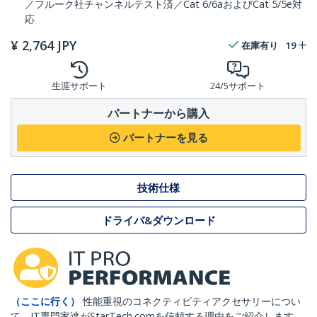
／フルーク社チャンネルテスト済／Cat 6/6aおよびCat 5/5e対
応
¥
2,764
JPY
在庫有り
19
生涯サポート
24/5サポート
パートナーから購入
パートナーを見る
技術仕様
ドライバ&ダウンロード
（ここに行く）
性能重視のコネクティビティアクセサリーについ
て、IT専門家達がStarTech.comを信頼する理由をご紹介します。