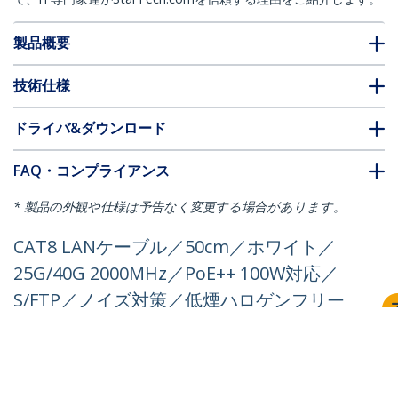
製品概要
技術仕様
ドライバ&ダウンロード
FAQ・コンプライアンス
* 製品の外観や仕様は予告なく変更する場合があります。
CAT8 LANケーブル／50cm／ホワイト／
25G/40G 2000MHz／PoE++ 100W対応／
S/FTP／ノイズ対策／低煙ハロゲンフリー
／スナッグレスRJ45／カテゴリ8 ギガビッ
ト対応／業務用に最適
製品ID:
NLWH-50C-CAT8-PATCH