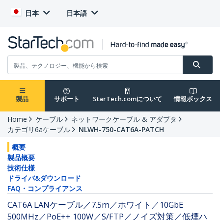
日本
日本語
製品
サポート
StarTech.comについて
情報ボックス
Home
ケーブル
ネットワークケーブル & アダプタ
カテゴリ6aケーブル
NLWH-750-CAT6A-PATCH
概要
製品概要
技術仕様
ドライバ&ダウンロード
FAQ・コンプライアンス
CAT6A LANケーブル／7.5m／ホワイト／10GbE
500MHz／PoE++ 100W／S/FTP／ノイズ対策／低煙ハ