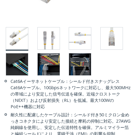
Cat6Aイーサネットケーブル：シールド付きスナッグレス
Cat6Aケーブル。10Gbpsネットワークに対応し、最大500MHz
の帯域により安定した信号伝送を確保。近端クロストーク
（NEXT）および反射損失（RL）を低減。最大100Wの
PoE++機器に対応
耐久性に配慮したケーブル設計：シールド付き50ミクロン金め
っきコネクタにより安定した接続と摩耗の抑制に対応。27AWG
純銅線を使用し、安定した伝送特性を確保。アルミマイラー箔
と編組シールドにより、電磁干渉（EMI）の影響を抑制