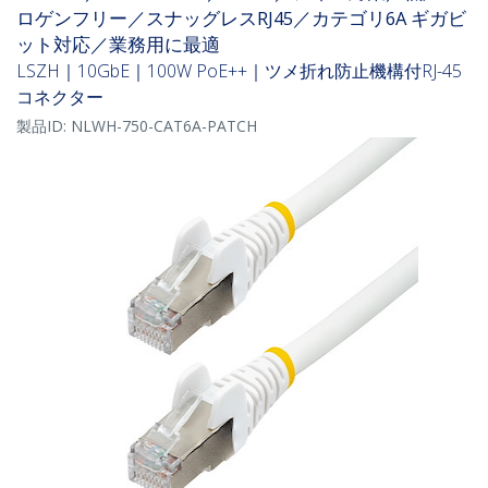
ロゲンフリー／スナッグレスRJ45／カテゴリ6A ギガビ
ット対応／業務用に最適
LSZH｜10GbE｜100W PoE++｜ツメ折れ防止機構付RJ-45
コネクター
製品ID:
NLWH-750-CAT6A-PATCH