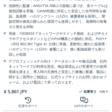
信頼性に配慮：ANSI/TIA-568.2-D規格に基づき、各ケーブルは
個別試験を実施。Cat6A性能に対応した安定した信号特性を確
認。低発煙・ハロゲンフリー（LSZH）被覆素材を採用し、閉
鎖空間や換気の限られた環境でも使用しやすく、発煙時の有毒
ガス発生を抑制
用途：10GBASE-Tネットワークやスイッチ接続、およびIPカメ
ラやアクセスポイントなどのPoE機器との接続に対応。PoE++
（IEEE 802.3bt Type 4）仕様に準拠。柔軟性に優れた低発煙・
ハロゲンフリー（LSZH）被覆により、狭い配線経路でも取り
回しが容易
ITプロフェッショナル向け：データセンターや拠点設備、社内
ネットワークでの利用を想定。検証環境および実運用での使用
実績を踏まえ、導入時の互換性と安定した稼働に配慮。製品に
関するご質問やご相談は、公式ウェブサイトのお問い合わせフ
ォーム、および電話にて承っております。
¥
5,861
JPY
在庫有り
129
生涯サポート
24/5サポート