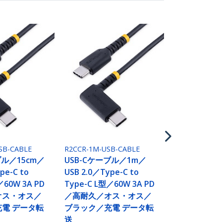
R2CCR-2M-US
USB-Cケー
USB 2.0／Ty
Type-C L型／
／高耐久／
SB-CABLE
R2CCR-1M-USB-CABLE
ブラック／充
ブル／15cm／
USB-Cケーブル／1m／
送
pe-C to
USB 2.0／Type-C to
／60W 3A PD
Type-C L型／60W 3A PD
オス・オス／
／高耐久／オス・オス／
電 データ転
ブラック／充電 データ転
送