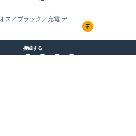
／オス・オス／ブラック／充電 デ
接続する
© 1985-2026, StarTech.com - 全著作権所有。