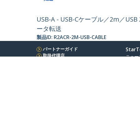
USB-A - USB-Cケーブル／2m／US
ータ転送
製品ID:
R2ACR-2M-USB-CABLE
パートナーガイド
StarT
取扱代理店
ニュー
お問い
会社情
採用情
品質と
Blog
StarTech.com Japan K.K.
〒101-0052
電話番
東京都千代田区神田小川町1-10-2
フリー
Atelier Yours小川町 ７階
規約
Privacy
Product Sitemap
クッキーの設定