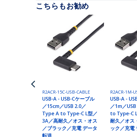
こちらもお勧め
R2ACR-15C-USB-CABLE
R2ACR-1M-U
USB-A - USB-Cケーブル
USB-A - 
／15cm／USB 2.0／
／1m／USB 
Type A to Type-C L型／
to Type-
3A／高耐久／オス・オス
耐久／オス
／ブラック／充電 データ
ック／充電
転送