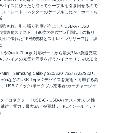
、デバイスにぴったり沿ってケーブルを引き回せるので
。ストレートコネクターのケーブルに比べ、ポートお
減
され、引っ張り強度が向上したUSB-A - USB
上の挿抜耐久テスト、180度の角度で5千回以上の折り
久性に優れたTPE被覆材とストレインリリーフは、繰
止
トやQuick Charge対応ポートから最大3Aの急速充電
B-Aデバイスの充電と同期を行うハイクオリティUSBタ
ini、Samsung Galaxy S20/S20+/S21/S22/S22+、
l 6/Pro/6aなどのUSB Type-Cデバイスを充電・同期する高
ル。USB-Cドック/ポータブル充電器/カーチャージャ
ネクター：USB-C - USB-A (オス - オス)／性
ミド繊維／電力：最大3A／被覆材：TPE／シールド：ア
護