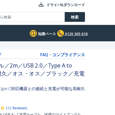
ドライバ&ダウンロード
検索
知識ベース
0120 365 618
ド
FAQ・コンプライアンス
ル／2m／USB 2.0／Type A to
A／高耐久／オス・オス／ブラック／充電
SB Type-C対応機器との接続と充電が可能な高耐久
(
12
Reviews
)
m USB A - C充電ケーブル。90度のライトアングル