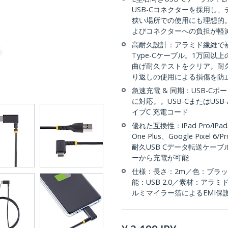
USB-Cコネクターを採用し
狭い場所での使用にも理想的
よびコネクターへの負担が軽
高耐久設計：アラミド繊維で補強
Type-Cケーブル。1万回以
曲げ耐久テストをクリア。耐
り返しの使用による損傷を防
急速充電 & 同期：USB-Cポー
に対応。。USB-CまたはUS
イプC 充電コード
優れた互換性：iPad Pro/iPad/M
One Plus、Google Pixe
耐久USB Cデータ転送ケーブ
ーから充電が可能
仕様：長さ：2m／色：ブラック／コ
能：USB 2.0／素材：アラ
ルミマイラー箔によるEMI保