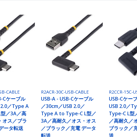
SB-CABLE
R2ACR-30C-USB-CABLE
R2CCR-15C-U
USB-Cケーブル
USB-A - USB-Cケーブル
USB-Cケー
2.0／Type A
／30cm／USB 2.0／
USB 2.0／Ty
C L型／3A／高
Type A to Type-C L型／
Type-C L型
・オス／ブラ
3A／高耐久／オス・オス
／高耐久／
 データ転送
／ブラック／充電 データ
ブラック／充
転送
送