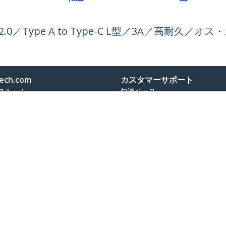
B 2.0／Type A to Type-C L型／3A／高耐久
ech.com
カスタマーサポート
スルーム
知識ベース
合わせ
ドライバ&ダウンロード
報
Support FAQs
報
サポート
コンプライアンス
保証に関する方針
号:
03 6743 6440
ダイヤル:
0120 365 618