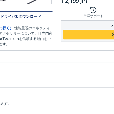
¥
2,199
JPY
生涯サポート
ドライバ&ダウンロード
に行く）
性能重視のコネクティ
アクセサリーについて、IT専門家
arTech.comを信頼する理由をご
ます。
ります。