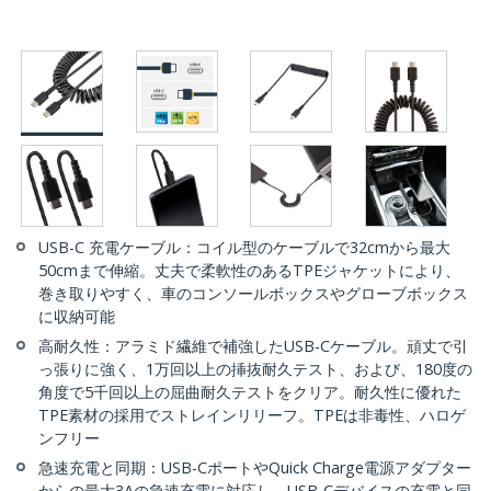
USB-C 充電ケーブル：コイル型のケーブルで32cmから最大
50cmまで伸縮。丈夫で柔軟性のあるTPEジャケットにより、
巻き取りやすく、車のコンソールボックスやグローブボックス
に収納可能
高耐久性：アラミド繊維で補強したUSB-Cケーブル。頑丈で引
っ張りに強く、1万回以上の挿抜耐久テスト、および、180度の
角度で5千回以上の屈曲耐久テストをクリア。耐久性に優れた
TPE素材の採用でストレインリリーフ。TPEは非毒性、ハロゲ
ンフリー
急速充電と同期：USB-CポートやQuick Charge電源アダプター
からの最大3Aの急速充電に対応し、USB-Cデバイスの充電と同