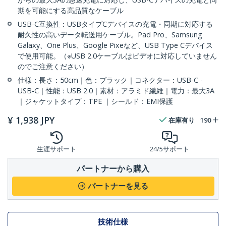
期を可能にする高品質なケーブル
USB-C互換性：USBタイプCデバイスの充電・同期に対応する
耐久性の高いデータ転送用ケーブル。Pad Pro、Samsung
Galaxy、One Plus、Google Pixeなど、USB Type Cデバイス
で使用可能。（※USB 2.0ケーブルはビデオに対応していません
のでご注意ください）
仕様：長さ：50cm｜色：ブラック｜コネクター：USB-C -
USB-C｜性能：USB 2.0｜素材：アラミド繊維｜電力：最大3A
｜ジャケットタイプ：TPE ｜シールド：EMI保護
¥
1,938
JPY
在庫有り
190
生涯サポート
24/5サポート
パートナーから購入
パートナーを見る
技術仕様