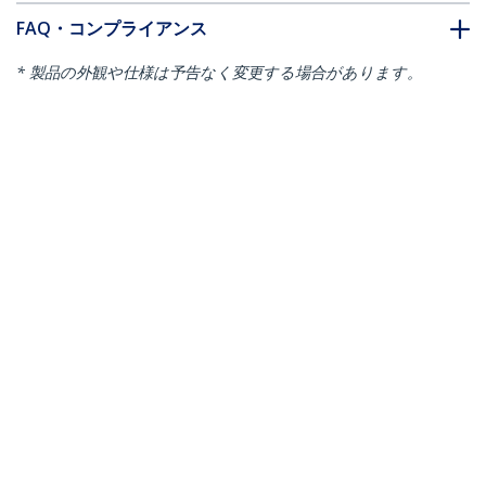
FAQ・コンプライアンス
* 製品の外観や仕様は予告なく変更する場合があります。
こちらもお勧め
R2ACR-15C-USB-CABLE
R2ACR-1M-USB-CABLE
USB-A - USB-Cケーブ
USB-A - USB-Cケーブ
ル／15cm／USB 2.0／
ル／1m／USB 2.0／
Type A to Type-C L型
Type A to Type-C L型
／3A／高耐久／オス・
／3A／高耐久／オス・
オス／ブラック／充電
オス／ブラック／充電