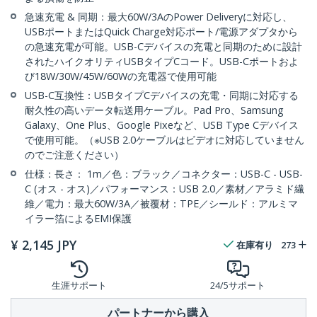
急速充電 & 同期：最大60W/3AのPower Deliveryに対応し、
USBポートまたはQuick Charge対応ポート/電源アダプタから
の急速充電が可能。USB-Cデバイスの充電と同期のために設計
されたハイクオリティUSBタイプCコード。USB-Cポートおよ
び18W/30W/45W/60Wの充電器で使用可能
USB-C互換性：USBタイプCデバイスの充電・同期に対応する
耐久性の高いデータ転送用ケーブル。Pad Pro、Samsung
Galaxy、One Plus、Google Pixeなど、USB Type Cデバイス
で使用可能。（※USB 2.0ケーブルはビデオに対応していません
のでご注意ください）
仕様：長さ： 1m／色：ブラック／コネクター：USB-C - USB-
C (オス - オス)／パフォーマンス：USB 2.0／素材／アラミド繊
維／電力：最大60W/3A／被覆材：TPE／シールド：アルミマ
イラー箔によるEMI保護
¥
2,145
JPY
在庫有り
273
生涯サポート
24/5サポート
パートナーから購入