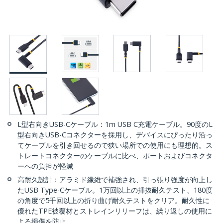
L型右向きUSB-Cケーブル：1m USB C充電ケーブル。90度のL
型右向きUSB-Cコネクターを採用し、デバイスにぴったり沿っ
てケーブルを引き回せるので狭い場所での使用にも理想的。ス
トレートコネクターのケーブルに比べ、ポートおよびコネクタ
ーへの負担が軽減
高耐久設計：アラミド繊維で補強され、引っ張り強度が向上し
たUSB Type-Cケーブル。1万回以上の挿抜耐久テスト、180度
の角度で5千回以上の折り曲げ耐久テストをクリア。耐久性に
優れたTPE被覆材とストレインリリーフは、繰り返しの使用に
よる損傷を防止