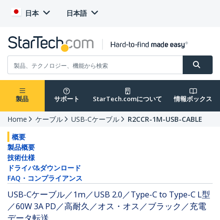
日本
日本語
製品
サポート
StarTech.comについて
情報ボックス
Home
ケーブル
USB-Cケーブル
R2CCR-1M-USB-CABLE
概要
製品概要
技術仕様
ドライバ&ダウンロード
FAQ・コンプライアンス
USB-Cケーブル／1m／USB 2.0／Type-C to Type-C L型
／60W 3A PD／高耐久／オス・オス／ブラック／充電
データ転送