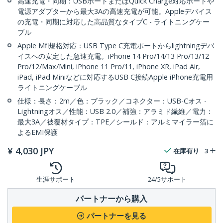
高速充電・同期：USBポートまたはQuick Charge対応ポートや
電源アダプターから最大3Aの高速充電が可能。Appleデバイス
の充電・同期に対応した高品質なタイプC - ライトニングケー
ブル
Apple Mfi規格対応：USB Type C充電ポートからlightningデバ
イスへの安定した急速充電。iPhone 14 Pro/14/13 Pro/13/12
Pro/12/Max/Mini, iPhone 11 Pro/11, iPhone XR, iPad Air,
iPad, iPad Miniなどに対応するUSB C接続Apple iPhone充電用
ライトニングケーブル
仕様：長さ：2m／色：ブラック／コネクター：USB-Cオス -
Lightningオス／性能：USB 2.0／補強：アラミド繊維／電力：
最大3A／被覆材タイプ：TPE／シールド：アルミマイラー箔に
よるEMI保護
¥
4,030
JPY
在庫有り
3
生涯サポート
24/5サポート
パートナーから購入
パートナーを見る