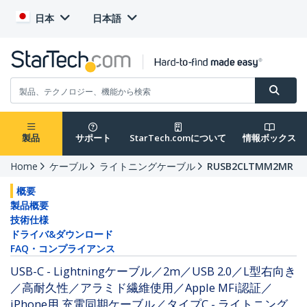
日本
日本語
製品
サポート
StarTech.comについて
情報ボックス
Home
ケーブル
ライトニングケーブル
RUSB2CLTMM2MR
概要
製品概要
技術仕様
ドライバ&ダウンロード
FAQ・コンプライアンス
USB-C - Lightningケーブル／2m／USB 2.0／L型右向き
／高耐久性／アラミド繊維使用／Apple MFi認証／
iPhone用 充電同期ケーブル／タイプC - ライトニング