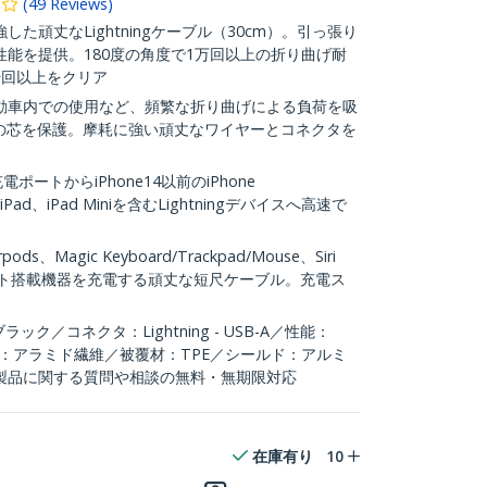
(
49
Reviews
)
た頑丈なLightningケーブル（30cm）。引っ張り
能を提供。180度の角度で1万回以上の折り曲げ耐
千回以上をクリア
動車内での使用など、頻繁な折り曲げによる負荷を吸
ルの芯を保護。摩耗に強い頑丈なワイヤーとコネクタを
充電ポートからiPhone14以前のiPhone
Air、iPad、iPad Miniを含むLightningデバイスへ高速で
ds、Magic Keyboard/Trackpad/Mouse、Siri
ngポート搭載機器を充電する頑丈な短尺ケーブル。充電ス
ック／コネクタ：Lightning - USB-A／性能：
）／補強：アラミド繊維／被覆材：TPE／シールド：アルミ
製品に関する質問や相談の無料・無期限対応
在庫有り
10