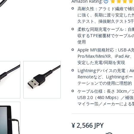
Amazon Rating:
高耐久性：アラミド繊維で補強し
に強く、長期に渡り安定した性
久テスト、挿抜耐久テスト5
柔軟な同期充電ケーブル：自
収するTPE被覆材でケーブ
使用
Apple MFi規格対応：USB-A
Pro/Max/Mini/XR、iPad 
安定した充電/同期を実現
Lightningデバイスの充電：Airpo
Remoteなど、Lightni
テーションでの使用に理想的
ケーブル仕様：長さ 30cm／ブラ
USB 2.0（480 Mbps
マイラー箔／メーカーによる
¥
2,566
JPY