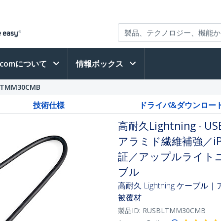
h.comについて
情報ボックス
LTMM30CMB
技術仕様
ドライバ&ダウンロー
高耐久Lightning 
アラミド繊維補強／iPho
証／アップルライトニング
ブル
高耐久 Lightning ケーブル
被覆材
製品ID:
RUSBLTMM30CMB