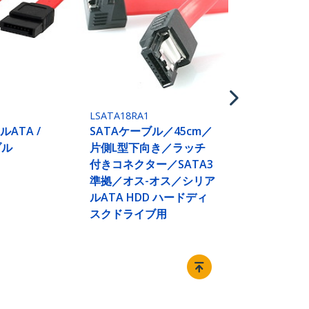
SATAケーブル
ッチ付きコ
LSATA18RA1
ルATA /
SATAケーブル／45cm／
ブル
片側L型下向き／ラッチ
付きコネクター／SATA3
準拠／オス-オス／シリア
ルATA HDD ハードディ
スクドライブ用
接続する