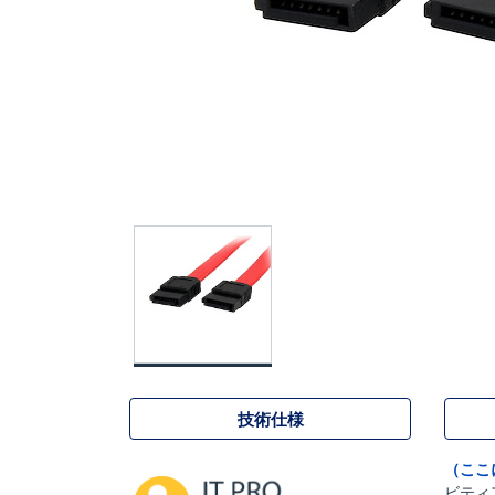
技術仕様
（ここ
ビティ