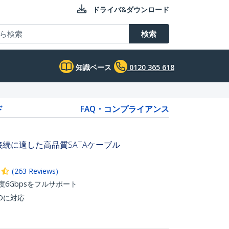
ドライバ&ダウンロード
検索
知識ベース
0120 365 618
ド
FAQ・コンプライアンス
接続に適した高品質SATAケーブル
(
263
Reviews
)
速度6Gbpsをフルサポート
DDに対応