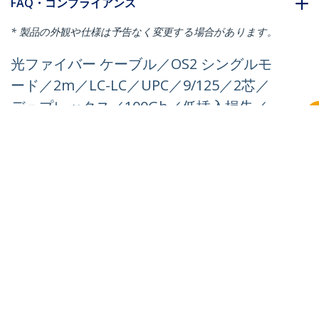
FAQ・コンプライアンス
* 製品の外観や仕様は予告なく変更する場合があります。
光ファイバー ケーブル／OS2 シングルモ
ード／2m／LC-LC／UPC／9/125／2芯／
デュプレックス／100Gb／低挿入損失／
高屈曲／LSZH／アクア／オプティカルジ
ャンパーケーブル
製品ID:
SMDOS2LCLC2M
パートナーガイド
取扱代理店
StarTech.com
ニュースルーム
お問い合わせ
会社情報
採用情報
品質とコンプライアンス