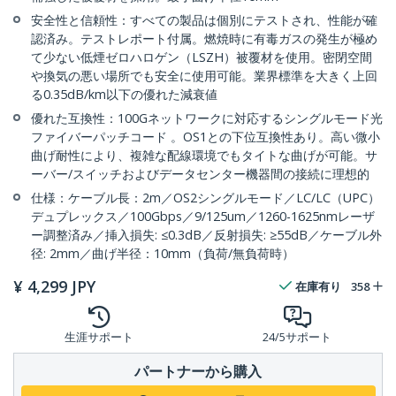
安全性と信頼性：すべての製品は個別にテストされ、性能が確
認済み。テストレポート付属。燃焼時に有毒ガスの発生が極め
て少ない低煙ゼロハロゲン（LSZH）被覆材を使用。密閉空間
や換気の悪い場所でも安全に使用可能。業界標準を大きく上回
る0.35dB/km以下の優れた減衰値
優れた互換性：100Gネットワークに対応するシングルモード光
ファイバーパッチコード 。OS1との下位互換性あり。高い微小
曲げ耐性により、複雑な配線環境でもタイトな曲げが可能。サ
ーバー/スイッチおよびデータセンター機器間の接続に理想的
仕様：ケーブル長：2m／OS2シングルモード／LC/LC（UPC）
デュプレックス／100Gbps／9/125um／1260-1625nmレーザ
ー調整済み／挿入損失: ≤0.3dB／反射損失: ≥55dB／ケーブル外
径: 2mm／曲げ半径：10mm（負荷/無負荷時）
¥
4,299
JPY
在庫有り
358
生涯サポート
24/5サポート
パートナーから購入