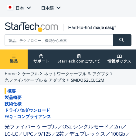
日本
日本語
製品
サポート
StarTech.comについて
情報ボックス
Home
ケーブル
ネットワークケーブル & アダプタ
光ファイバケーブル & アダプタ
SMDOS2LCLC2M
概要
製品概要
技術仕様
ドライバ&ダウンロード
FAQ・コンプライアンス
光ファイバー ケーブル／OS2 シングルモード／2m／
LC-LC／UPC／9/125／2芯／デュプレックス／100Gb／