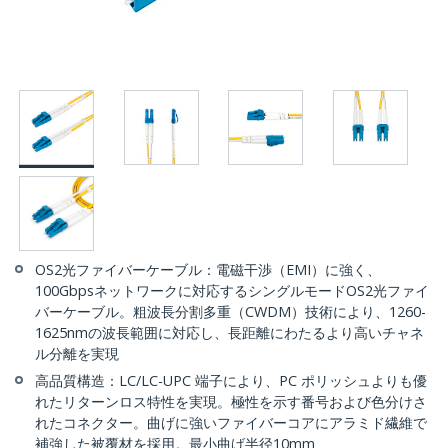
OS2光ファイバーケーブル：電磁干渉（EMI）に強く、
100Gbpsネットワークに対応するシングルモードOS2光ファイ
バーケーブル。粗波長分割多重（CWDM）技術により、1260-
1625nmの波長範囲に対応し、長距離にわたるより高いチャネ
ル分離を実現
高品質構造：LC/LC-UPC 端子により、PC ポリッシュよりも優
れたリターンロス特性を実現。極性を示す番号および色分けさ
れたコネクター。曲げに強いファイバーコアにアラミド繊維で
補強した被覆材を採用。最小曲げ半径10mm