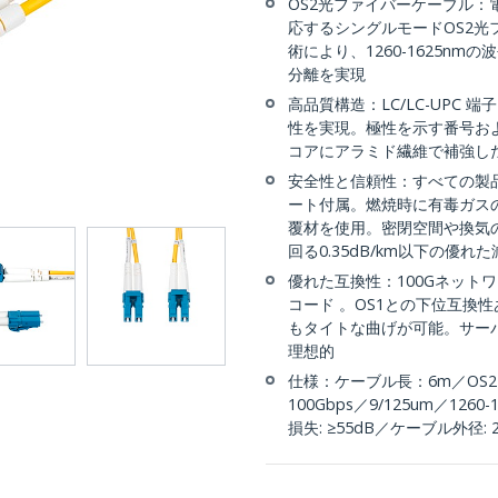
OS2光ファイバーケーブル：電
応するシングルモードOS2光
術により、1260-1625n
分離を実現
高品質構造：LC/LC-UPC
性を実現。極性を示す番号お
コアにアラミド繊維で補強し
安全性と信頼性：すべての製
ート付属。燃焼時に有毒ガスの
覆材を使用。密閉空間や換気
回る0.35dB/km以下の優れ
優れた互換性：100Gネット
コード 。OS1との下位互換
もタイトな曲げが可能。サー
理想的
仕様：ケーブル長：6m／OS2
100Gbps／9/125um／12
損失: ≥55dB／ケーブル外径