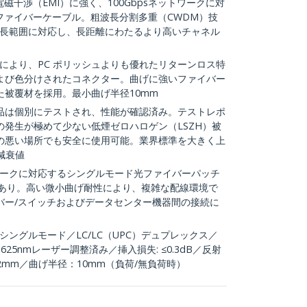
磁干渉（EMI）に強く、100Gbpsネットワークに対
ファイバーケーブル。粗波長分割多重（CWDM）技
mの波長範囲に対応し、長距離にわたるより高いチャネル
 端子により、PC ポリッシュよりも優れたリターンロス特
よび色分けされたコネクター。曲げに強いファイバー
た被覆材を採用。最小曲げ半径10mm
品は個別にテストされ、性能が確認済み。テストレポ
発生が極めて少ない低煙ゼロハロゲン（LSZH）被
の悪い場所でも安全に使用可能。業界標準を大きく上
た減衰値
ワークに対応するシングルモード光ファイバーパッチ
性あり。高い微小曲げ耐性により、複雑な配線環境で
バー/スイッチおよびデータセンター機器間の接続に
シングルモード／LC/LC（UPC）デュプレックス／
60-1625nmレーザー調整済み／挿入損失: ≤0.3dB／反射
: 2mm／曲げ半径：10mm（負荷/無負荷時）