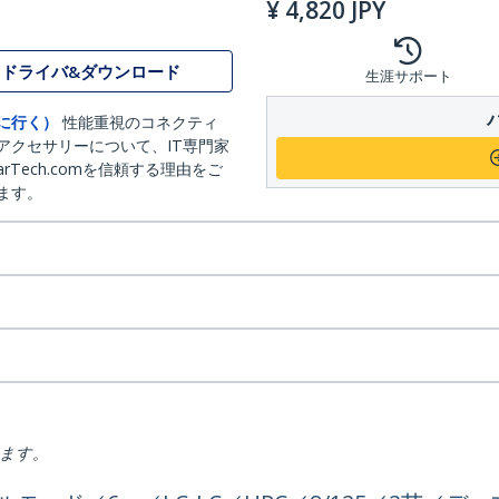
¥
4,820
JPY
ドライバ&ダウンロード
生涯サポート
に行く）
性能重視のコネクティ
アクセサリーについて、IT専門家
arTech.comを信頼する理由をご
ます。
ります。