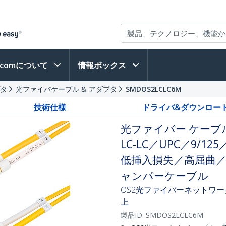
h.comについて
情報ボックス
プタ
光ファイバケーブル & アダプタ
SMDOS2LCLC6M
技術仕様
ドライバ&ダウンロー
光ファイバー ケーブ
LC-LC／UPC／9/1
低挿入損失／高屈曲／
ャンパーケーブル
OS2光ファイバーネットワ
上
製品ID:
SMDOS2LCLC6M