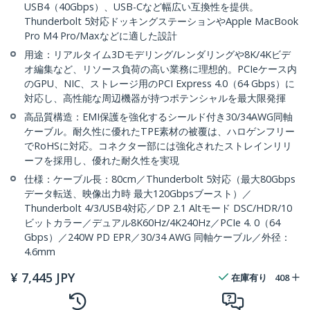
USB4（40Gbps）、USB-Cなど幅広い互換性を提供。
Thunderbolt 5対応ドッキングステーションやApple MacBook
Pro M4 Pro/Maxなどに適した設計
用途：リアルタイム3Dモデリング/レンダリングや8K/4Kビデ
オ編集など、リソース負荷の高い業務に理想的。PCIeケース内
のGPU、NIC、ストレージ用のPCI Express 4.0（64 Gbps）に
対応し、高性能な周辺機器が持つポテンシャルを最大限発揮
高品質構造：EMI保護を強化するシールド付き30/34AWG同軸
ケーブル。耐久性に優れたTPE素材の被覆は、ハロゲンフリー
でRoHSに対応。コネクター部には強化されたストレインリリ
ーフを採用し、優れた耐久性を実現
仕様：ケーブル長：80cm／Thunderbolt 5対応（最大80Gbps
データ転送、映像出力時 最大120Gbpsブースト）／
Thunderbolt 4/3/USB4対応／DP 2.1 Altモード DSC/HDR/10
ビットカラー／デュアル8K60Hz/4K240Hz／PCIe 4. 0（64
Gbps）／240W PD EPR／30/34 AWG 同軸ケーブル／外径：
4.6mm
¥
7,445
JPY
在庫有り
408