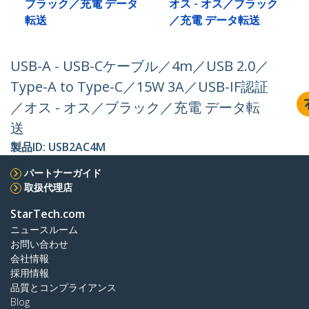
ブラック／充電 データ
オス - オス／ブラック
転送
／充電 データ転送
USB-A - USB-Cケーブル／4m／USB 2.0／
Type-A to Type-C／15W 3A／USB-IF認証
／オス - オス／ブラック／充電 データ転
送
製品ID:
USB2AC4M
パートナーガイド
取扱代理店
StarTech.com
ニュースルーム
お問い合わせ
会社情報
採用情報
品質とコンプライアンス
Blog