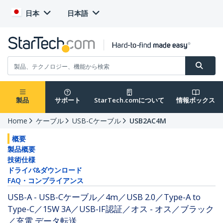
日本
日本語
製品
サポート
StarTech.comについて
情報ボックス
Home
ケーブル
USB-Cケーブル
USB2AC4M
概要
製品概要
技術仕様
ドライバ&ダウンロード
FAQ・コンプライアンス
USB-A - USB-Cケーブル／4m／USB 2.0／Type-A to
Type-C／15W 3A／USB-IF認証／オス - オス／ブラック
／充電 データ転送