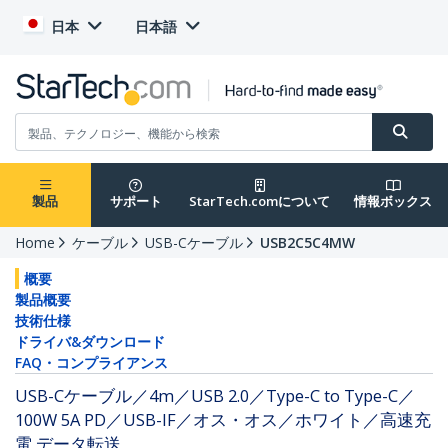
日本
日本語
製品
サポート
StarTech.comについて
情報ボックス
Home
ケーブル
USB-Cケーブル
USB2C5C4MW
概要
製品概要
技術仕様
ドライバ&ダウンロード
FAQ・コンプライアンス
USB-Cケーブル／4m／USB 2.0／Type-C to Type-C／
100W 5A PD／USB-IF／オス・オス／ホワイト／高速充
電 データ転送