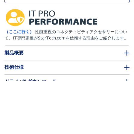
（ここに行く）
性能重視のコネクティビティアクセサリーについ
て、IT専門家達がStarTech.comを信頼する理由をご紹介します。
製品概要
技術仕様
ドライバ&ダウンロード
FAQ・コンプライアンス
* 製品の外観や仕様は予告なく変更する場合があります。
USB-Cケーブル／1m／USB 2.0／Type-C
to Type-C／60W 3A PD／オス - オス／ホ