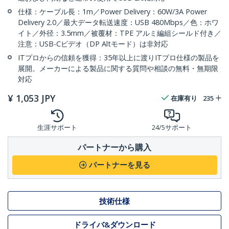
仕様：ケーブル長：1m／Power Delivery：60W/3A Power
Delivery 2.0／最大データ転送速度：USB 480Mbps／色：ホワ
イト／外径：3.5mm／被覆材：TPE アルミ編組シールド付き／
注意：USB-Cビデオ（DP Altモード）は非対応
ITプロからの信頼を獲得：35年以上に渡りITプロ仕様の製品を
展開。メーカーによる製品に関する質問や相談の無料・無期限
対応
¥
1,053
JPY
在庫有り
235
生涯サポート
24/5サポート
パートナーから購入
パートナーを見る
技術仕様
ドライバ&ダウンロード