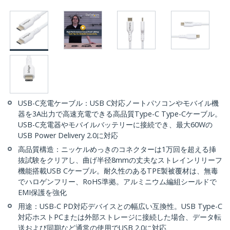
USB-C充電ケーブル：USB C対応ノートパソコンやモバイル機
器を3A出力で高速充電できる高品質Type-C Type-Cケーブル。
USB-C充電器やモバイルバッテリーに接続でき、最大60Wの
USB Power Delivery 2.0に対応
高品質構造：ニッケルめっきのコネクターは1万回を超える挿
抜試験をクリアし、曲げ半径8mmの丈夫なストレインリリーフ
機能搭載USB Cケーブル。耐久性のあるTPE製被覆材は、無毒
でハロゲンフリー、RoHS準拠。アルミニウム編組シールドで
EMI保護を強化
用途：USB-C PD対応デバイスとの幅広い互換性。USB Type-C
対応ホストPCまたは外部ストレージに接続した場合、データ転
送および同期など通常の使用でUSB 2.0に対応