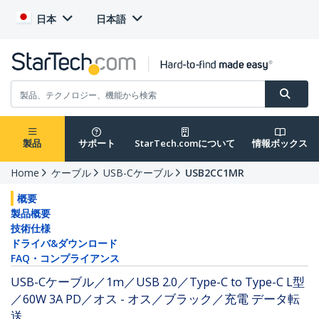
日本
日本語
製品
サポート
StarTech.comについて
情報ボックス
Home
ケーブル
USB-Cケーブル
USB2CC1MR
概要
製品概要
技術仕様
ドライバ&ダウンロード
FAQ・コンプライアンス
USB-Cケーブル／1m／USB 2.0／Type-C to Type-C L型
／60W 3A PD／オス - オス／ブラック／充電 データ転
送