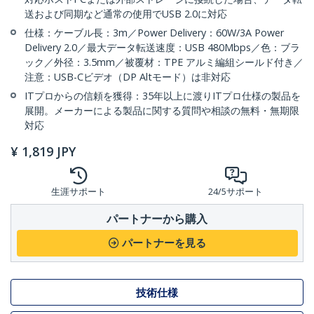
送および同期など通常の使用でUSB 2.0に対応
仕様：ケーブル長：3m／Power Delivery：60W/3A Power
Delivery 2.0／最大データ転送速度：USB 480Mbps／色：ブラ
ック／外径：3.5mm／被覆材：TPE アルミ編組シールド付き／
注意：USB-Cビデオ（DP Altモード）は非対応
ITプロからの信頼を獲得：35年以上に渡りITプロ仕様の製品を
展開。メーカーによる製品に関する質問や相談の無料・無期限
対応
¥
1,819
JPY
生涯サポート
24/5サポート
パートナーから購入
パートナーを見る
技術仕様