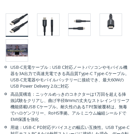
USB-C充電ケーブル：USB C対応ノートパソコンやモバイル機
器を3A出力で高速充電できる高品質Type-C Type-Cケーブル。
USB-C充電器やモバイルバッテリーに接続でき、最大60Wの
USB Power Delivery 2.0に対応
高品質構造：ニッケルめっきのコネクターは1万回を超える挿
抜試験をクリアし、曲げ半径8mmの丈夫なストレインリリーフ
機能搭載USB Cケーブル。耐久性のあるTPE製被覆材は、無毒
でハロゲンフリー、RoHS準拠。アルミニウム編組シールドで
EMI保護を強化
用途：USB-C PD対応デバイスとの幅広い互換性。USB Type-C
対応ホストPCまたは外部ストレージに接続した場合、データ転