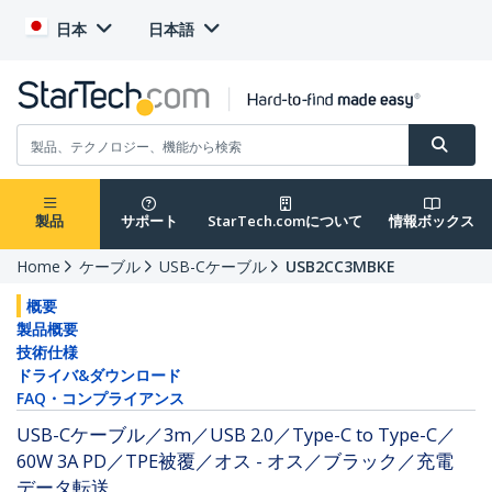
日本
日本語
製品
サポート
StarTech.comについて
情報ボックス
Home
ケーブル
USB-Cケーブル
USB2CC3MBKE
概要
製品概要
技術仕様
ドライバ&ダウンロード
FAQ・コンプライアンス
USB-Cケーブル／3m／USB 2.0／Type-C to Type-C／
60W 3A PD／TPE被覆／オス - オス／ブラック／充電
データ転送