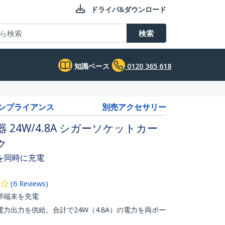
ドライバ&ダウンロード
検索
知識ベース
0120 365 618
コンプライアンス
別売アクセサリー
 24W/4.8A シガーソケットカー
ク
を同時に充電
(
6
Reviews
)
帯端末を充電
力出力を供給。合計で24W（4.8A）の電力を両ポー