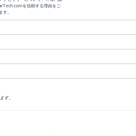
arTech.comを信頼する理由をご
ます。
ります。