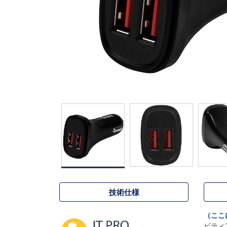
技術仕様
（ここ
ビティ