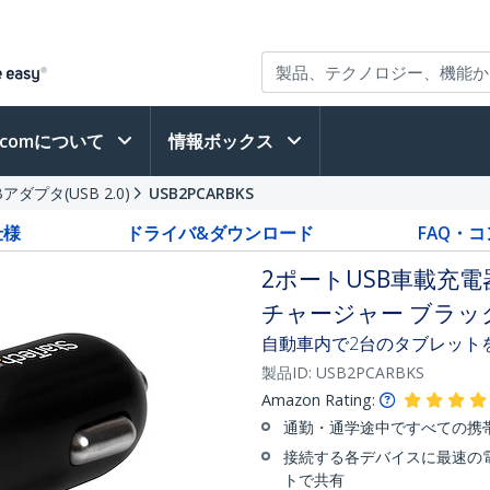
h.comについて
情報ボックス
Bアダプタ(USB 2.0)
USB2PCARBKS
仕様
ドライバ&ダウンロード
FAQ・
2ポートUSB車載充電器
チャージャー ブラッ
自動車内で2台のタブレット
製品ID:
USB2PCARBKS
Amazon Rating:
通勤・通学途中ですべての携
接続する各デバイスに最速の電
トで共有