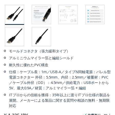
モールドコネクタ（張力緩和タイプ）
アルミニウムマイラー箔と編組シールド
耐久性に優れたPVC構造
仕様：ケーブル長：1m／USB-A／タイプN同軸電源：バレル型
電源コネクター 外径：5.5mm、内径：2.5mm／被覆材：PVC
／ケーブル外径（OD）：4.5mm／供給電力：USBポートから
5V、最大0.9A／材質：アルミマイラー箔 + 編組
ITプロからの信頼を獲得：35年以上に渡りITプロ仕様の製品を
展開。メーカーによる製品に関する質問や相談の無料・無期限
対応