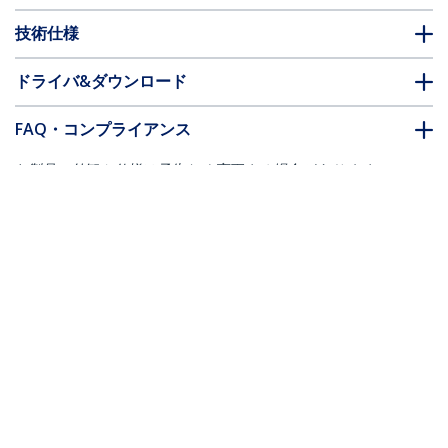
技術仕様
ドライバ&ダウンロード
FAQ・コンプライアンス
* 製品の外観や仕様は予告なく変更する場合があります。
こちらもお勧め
USB2TYPEM
USB2TYPEM2M
USB - 5V DC電源供給ケ
USB - 5V DC電源供給ケ
ーブル 91cm DCプラグ
ーブル 2m DCプラグ
(外形5.5m/内径2.1mm)
(外径5.5m/内径2.1mm)