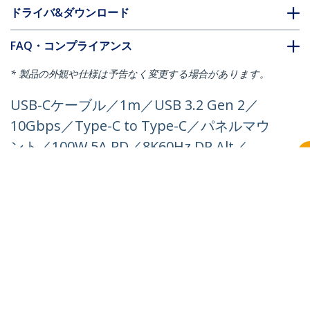
ドライバ&ダウンロード
FAQ・コンプライアンス
* 製品の外観や仕様は予告なく変更する場合があります。
USB-Cケーブル／1m／USB 3.2 Gen 2／
10Gbps／Type-C to Type-C／パネルマウ
ント／100W 5A PD／8K60Hz DP Alt／
USB-IF／Thunderbolt互換／オス・オス
／ブラック／高速充電 データ転送
製品ID:
USB31CCSLKV1M
パートナーガイド
取扱代理店
StarTech.com
ニュースルーム
お問い合わせ