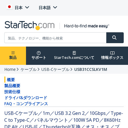
日本
日本語
製品
サポート
StarTech.comについて
情報ボックス
Home
ケーブル
USB-Cケーブル
USB31CCSLKV1M
概要
製品概要
技術仕様
ドライバ&ダウンロード
FAQ・コンプライアンス
USB-Cケーブル／1m／USB 3.2 Gen 2／10Gbps／Type-
C to Type-C／パネルマウント／100W 5A PD／8K60Hz
DP Alt／USB-IF／Thunderbolt互換／オス・オス／ブ