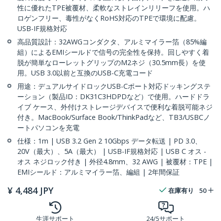
性に優れたTPE被覆材、柔軟なストレインリリーフを使用。ハ
ロゲンフリー、毒性がなくRoHS対応のTPEで環境に配慮。
USB-IF規格対応
高品質設計：32AWGコンダクタ、アルミマイラー箔（85%編
組）によるEMIシールドで信号の完全性を保持。回しやすく着
脱が簡単なローレットグリップのM2ネジ（30.5mm長）を使
用。USB 3.0以前と互換のUSB-C充電コード
用途：デュアルサイドロックUSB-Cポート対応ドッキングステ
ーション（製品ID：DK31C3HDPDなど）で使用。ハードドラ
イブ ケース、外付けストレージデバイスで便利な着脱可能ネジ
付き。MacBook/Surface Book/ThinkPadなど、TB3/USBCノ
ートパソコンを充電
仕様：1m | USB 3.2 Gen 2 10Gbps データ転送 | PD 3.0、
20V（最大）、5A（最大） | USB-IF規格対応 | USB C オス -
オス ネジロック付き | 外径4.8mm、32 AWG | 被覆材：TPE |
EMIシールド：アルミマイラー箔、編組 | 2年間保証
¥
4,484
JPY
在庫有り
50
生涯サポート
24/5サポート