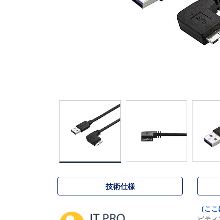
技術仕様
（ここ
ビティ