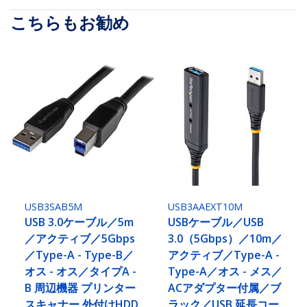
こちらもお勧め
USB3SAB5M
USB3AAEXT10M
USB 3.0ケーブル／5m
USBケーブル／USB
／アクティブ／5Gbps
3.0（5Gbps）／10m／
／Type-A - Type-B／
アクティブ／Type-A -
オス - オス／タイプA -
Type-A／オス - メス／
B 周辺機器 プリンター
ACアダプター付属／ブ
スキャナー 外付けHDD
ラック／USB 延長コー