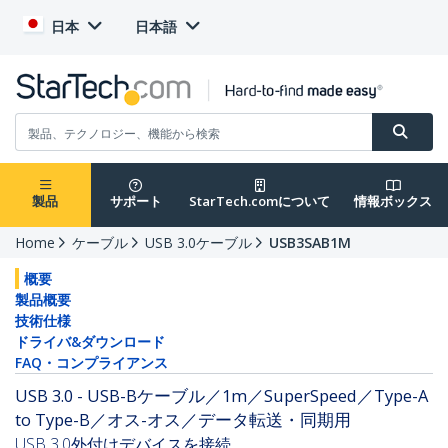
日本
日本語
製品
サポート
StarTech.comについて
情報ボックス
Home
ケーブル
USB 3.0ケーブル
USB3SAB1M
概要
製品概要
技術仕様
ドライバ&ダウンロード
FAQ・コンプライアンス
USB 3.0 - USB-Bケーブル／1m／SuperSpeed／Type-A
to Type-B／オス-オス／データ転送・同期用
USB 3.0外付けデバイスを接続