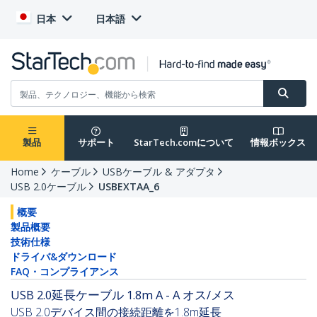
日本
日本語
製品
サポート
StarTech.comについて
情報ボックス
Home
ケーブル
USBケーブル & アダプタ
USB 2.0ケーブル
USBEXTAA_6
概要
製品概要
技術仕様
ドライバ&ダウンロード
FAQ・コンプライアンス
USB 2.0延長ケーブル 1.8m A - A オス/メス
USB 2.0デバイス間の接続距離を1.8m延長