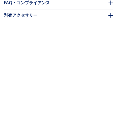
FAQ・コンプライアンス
別売アクセサリー
* 製品の外観や仕様は予告なく変更する場合があります。
USBマイクロB ケーブル 1m ホワイト
Type-A(オス) - Micro-B(オス)
製品ID:
USBPAUB1MW
パートナーガイド
取扱代理店
StarTech.com
ニュースルーム
お問い合わせ
会社情報
採用情報
品質とコンプライアンス
Blog