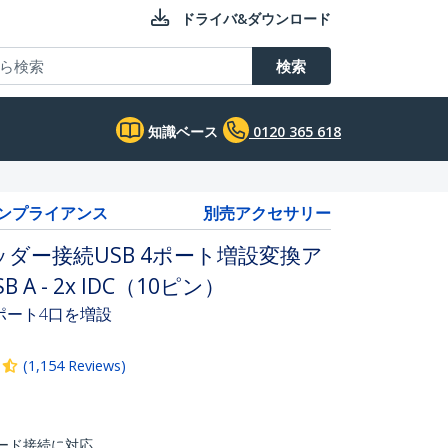
ドライバ&ダウンロード
検索
知識ベース
0120 365 618
コンプライアンス
別売アクセサリー
ダー接続USB 4ポート増設変換ア
 A - 2x IDC（10ピン）
0ポート4口を増設
(
1,154
Reviews
)
ード接続に対応