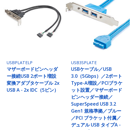
USBPLATELP
USB3SPLATE
マザーボードピンヘッダ
USBケーブル／USB
ー接続USB 2ポート増設
3.0（5Gbps）／2ポート
変換アダプタケーブル 2x
Type-A増設／PCIブラケ
USB A - 2x IDC（5ピン）
ット設置／マザーボード
ピンヘッダー接続／
SuperSpeed USB 3.2
Gen1 規格準拠／ブルー
／PCI ブラケット付属／
デュアル USB タイプA -