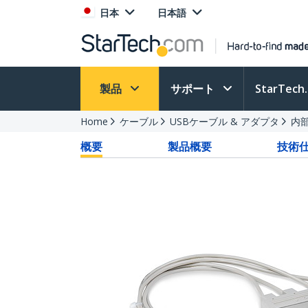
日本
日本語
製品
サポート
StarTec
Home
ケーブル
USBケーブル & アダプタ
内部
概要
製品概要
技術