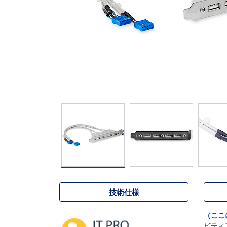
技術仕様
（ここ
ビティ