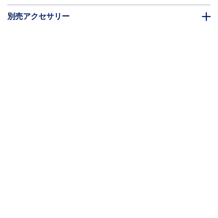
別売アクセサリー
* 製品の外観や仕様は予告なく変更する場合があります。
こちらもお勧め
UUSBHAUB1RA
UUSBHAUB6RA
USBマイクロB ケーブ
USBマイクロB ケーブ
ル 30cm Type-A(オス)
ル 1.8m Type-A(オス)
- 右向きL型Micro-B(オ
- L型右向きMicro-B(オ
ス)
ス)