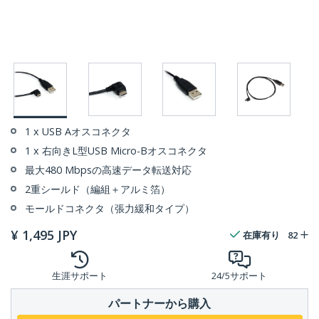
1 x USB Aオスコネクタ
1 x 右向きL型USB Micro-Bオスコネクタ
最大480 Mbpsの高速データ転送対応
2重シールド（編組＋アルミ箔）
モールドコネクタ（張力緩和タイプ）
¥
1,495
JPY
在庫有り
82
生涯サポート
24/5サポート
パートナーから購入