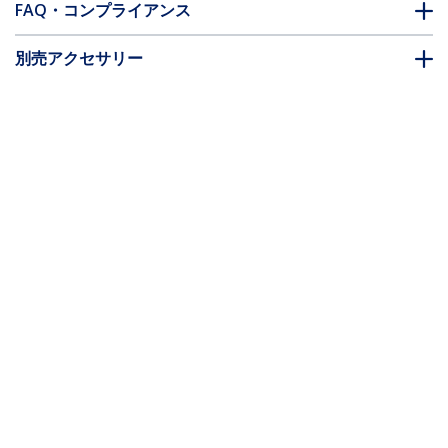
FAQ・コンプライアンス
別売アクセサリー
* 製品の外観や仕様は予告なく変更する場合があります。
こちらもお勧め
UUSBHAUB1RA
USBマイクロB ケーブ
USBAUB50CMRA
スマホ充電用USBマイ
ル 30cm Type-A(オス)
クロB ケーブル 0.5m L
- 右向きL型Micro-B(オ
型右向きMicro-B(オス)
ス)
- Type-A(オス)