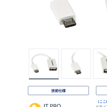
技術仕様
（ここ
ビティ