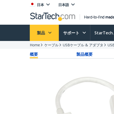
日本
日本語
製品
サポート
StarTec
Home
ケーブル
USBケーブル & アダプタ
US
概要
製品概要